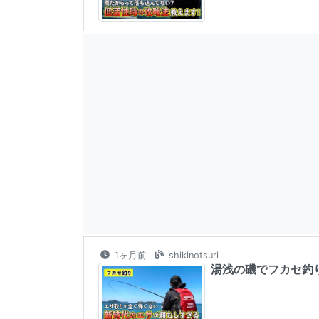
1ヶ月前
shikinotsuri
湯浅の磯でフカセ釣り