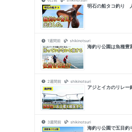
6日前
shikinotsuri
明石の船タコ釣り 人
1週間前
shikinotsuri
海釣り公園は魚種豊富
2週間前
shikinotsuri
アジとイカのリレー釣
3週間前
shikinotsuri
海釣り公園で五目釣り