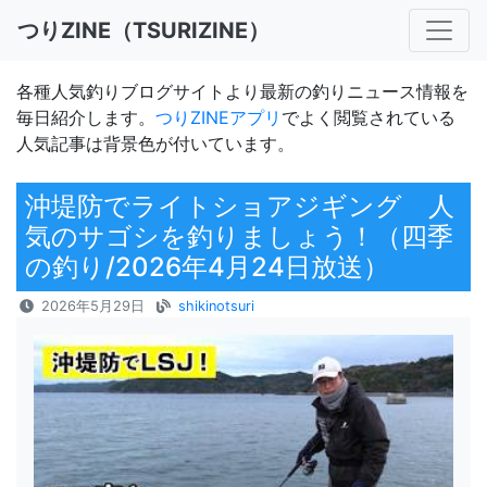
つりZINE（TSURIZINE）
各種人気釣りブログサイトより最新の釣りニュース情報を
毎日紹介します。
つりZINEアプリ
でよく閲覧されている
人気記事は背景色が付いています。
沖堤防でライトショアジギング 人
気のサゴシを釣りましょう！（四季
の釣り/2026年4月24日放送）
2026年5月29日
shikinotsuri