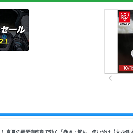
略！ 真夏の琵琶湖南湖で効く「巻き・撃ち」使い分け【大西健