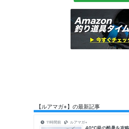
【ルアマガ+】の最新記事
11時間前
ルアマガ+
40℃級の酷暑を攻