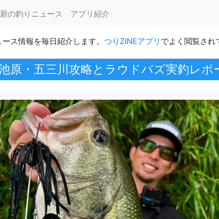
新の釣りニュース
アプリ紹介
ュース情報を毎日紹介します。
つりZINEアプリ
でよく閲覧され
池原・五三川攻略とラウドバズ実釣レポ