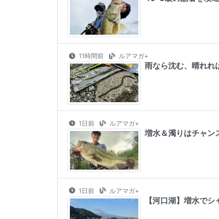
11時間前
ルアマガ+
雨なら沈む、晴れれ
1日前
ルアマガ+
増水＆濁りはチャン
1日前
ルアマガ+
【河口湖】増水でシ