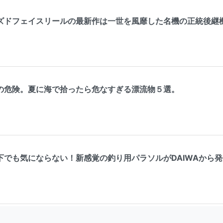
ズドフェイスリールの最新作は一世を風靡した名機の正統後継
の危険。夏に海で拾ったら危なすぎる漂流物５選。
下でも気にならない！新感覚の釣り用パラソルがDAIWAから