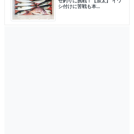
セ釣りに挑戦！【加太】 イワ
シ付けに苦戦も本…