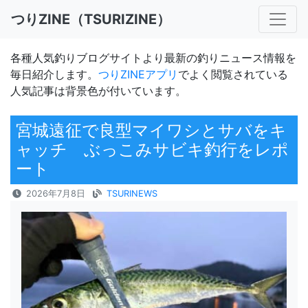
つりZINE（TSURIZINE）
各種人気釣りブログサイトより最新の釣りニュース情報を
毎日紹介します。
つりZINEアプリ
でよく閲覧されている
人気記事は背景色が付いています。
宮城遠征で良型マイワシとサバをキ
ャッチ ぶっこみサビキ釣行をレポ
ート
2026年7月8日
TSURINEWS