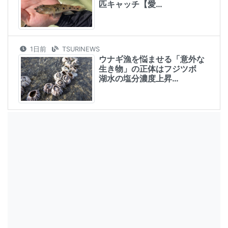
匹キャッチ【愛…
1日前
TSURINEWS
ウナギ漁を悩ませる「意外な
生き物」の正体はフジツボ
湖水の塩分濃度上昇…