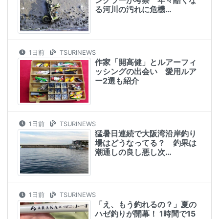
ングラーが考察 年々酷くな
る河川の汚れに危機…
1日前
TSURINEWS
作家「開高健」とルアーフィ
ッシングの出会い 愛用ルア
ー2選も紹介
1日前
TSURINEWS
猛暑日連続で大阪湾沿岸釣り
場はどうなってる？ 釣果は
潮通しの良し悪し次…
1日前
TSURINEWS
「え、もう釣れるの？」夏の
ハゼ釣りが開幕！ 1時間で15