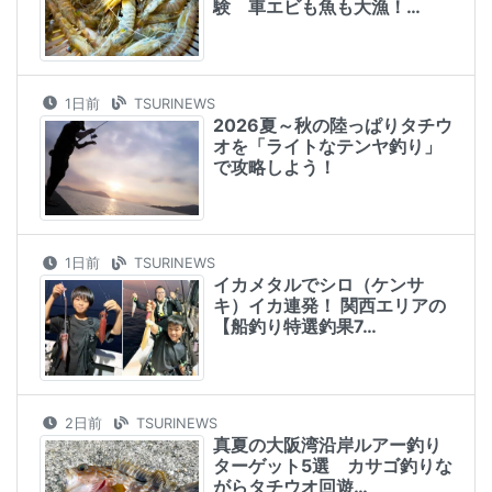
験 車エビも魚も大漁！…
1日前
TSURINEWS
2026夏～秋の陸っぱりタチウ
オを「ライトなテンヤ釣り」
で攻略しよう！
1日前
TSURINEWS
イカメタルでシロ（ケンサ
キ）イカ連発！ 関西エリアの
【船釣り特選釣果7…
2日前
TSURINEWS
真夏の大阪湾沿岸ルアー釣り
ターゲット5選 カサゴ釣りな
がらタチウオ回遊…