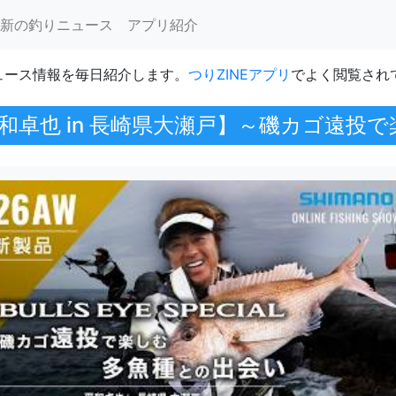
新の釣りニュース
アプリ紹介
ュース情報を毎日紹介します。
つりZINEアプリ
でよく閲覧され
和卓也 in 長崎県大瀬戸】～磯カゴ遠投