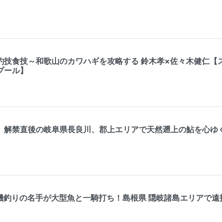
釣技食技～和歌山のカワハギを攻略する 鈴木孝×佐々木健仁【ス
プール】
】解禁直後の岐阜県長良川、郡上エリアで天然遡上の鮎を心ゆ
 磯釣りの名手が大型魚と一騎打ち！島根県 隠岐諸島エリアで