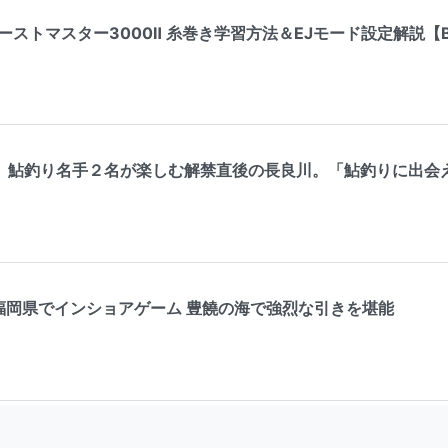
ストマスター3000Ⅱ 糸巻き学習方法＆EJモード設定解説【Beast
】鮎釣り名手２名が楽しむ解禁直後の長良川。「鮎釣りに出会
 福岡県でインショアゲーム 豊饒の海で強烈な引きを堪能