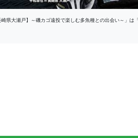
 長崎県大瀬戸】～磯カゴ遠投で楽しむ多魚種との出会い～」は「S