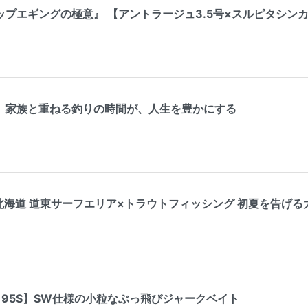
プエギングの極意』 【アントラージュ3.5号×スルピタシン
】家族と重ねる釣りの時間が、人生を豊かにする
 北海道 道東サーフエリア×トラウトフィッシング 初夏を告げ
 95S】SW仕様の小粒なぶっ飛びジャークベイト