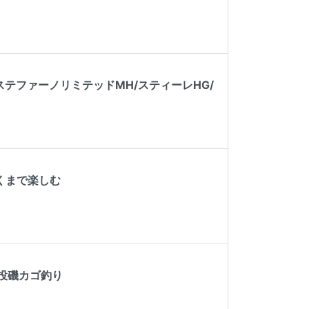
テファーノリミテッドMH/スティーレHG/
くまで楽しむ
遠投磯カゴ釣り