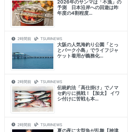
2026年のサンマは「不漁」の
予測 日本沿岸への回遊は昨
年度の4割程度…
2時間前
TSURINEWS
大阪の人気海釣り公園「とっ
とパーク小島」でライフジャ
ケット着用が義務化…
2時間前
TSURINEWS
伝統釣法「高仕掛け」でノマ
セ釣りに挑戦！【加太】 イワ
シ付けに苦戦も本…
2時間前
TSURINEWS
夏の夜に大型魚が乱舞【神津