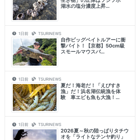
生き物」の正体はフジツボ
湖水の塩分濃度上昇…
1日前
TSURINEWS
自作ビッグベイトルアーに衝
撃バイト！【京都】50cm級
スモールマウスバ…
1日前
TSURINEWS
夏だ！海老だ！「えびすき
漁」だ！浜名湖伝統漁を体
験 車エビも魚も大漁！…
1日前
TSURINEWS
2026夏～秋の陸っぱりタチウ
オを「ライトなテンヤ釣り」