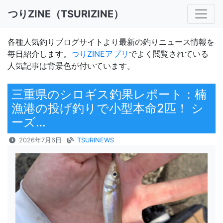
つりZINE（TSURIZINE）
各種人気釣りブログサイトより最新の釣りニュース情報を
毎日紹介します。
つりZINEアプリ
でよく閲覧されている
人気記事は背景色が付いています。
三重県のシロギス釣果レポート：楠
漁港の投げ釣りで小型本命2匹！ シ
ーズ…
2026年7月6日
TSURINEWS