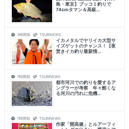
島・東京】ブッコミ釣りで
74cmタマン＆高級…
3時間前
TSURINEWS
イカメタルでヤリイカ大型サ
イズゲットのチャンス！【夜
焚きイカ釣り最新情…
7時間前
TSURINEWS
都市河川での釣りを愛するア
ングラーが考察 年々酷くな
る河川の汚れに危機…
7時間前
TSURINEWS
作家「開高健」とルアーフィ