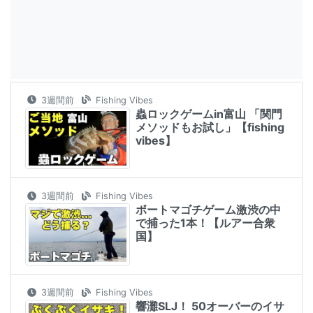
3週間前
Fishing Vibes
蟲ロックゲームin富山 「関門
メソッドもお試し」【fishing
vibes】
3週間前
Fishing Vibes
ボートマゴチゲーム激渋の中
で捕った1本！【ルアー合衆
国】
3週間前
Fishing Vibes
響灘SLJ！ 50オーバーのイサ