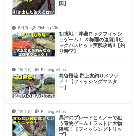
国】
6日前
Fishing Vibes
初挑戦！沖磯ロックフィッシ
ュゲーム！ ＆梅雨の遠賀川ビ
ックバスヒット実践攻略‼︎【釣
り時季】
1週間前
Fishing Vibes
島啓悟流 郡上友釣りメソッ
ド！【フィッシングマスタ
ー】
1週間前
Fishing Vibes
呉沖のブレードとミノーで狙
う青物ゲーム！ラストに大物
降臨！【フィッシングトリッ
プ】