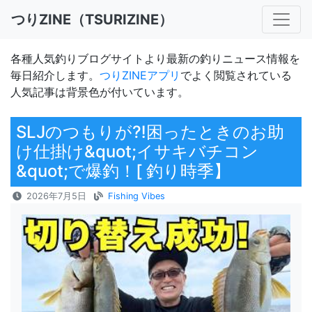
つりZINE（TSURIZINE）
各種人気釣りブログサイトより最新の釣りニュース情報を
毎日紹介します。
つりZINEアプリ
でよく閲覧されている
人気記事は背景色が付いています。
SLJのつもりが⁈困ったときのお助
け仕掛け&quot;イサキバチコン
&quot;で爆釣！[ 釣り時季】
2026年7月5日
Fishing Vibes