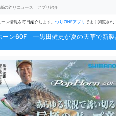
新の釣りニュース
アプリ紹介
ュース情報を毎日紹介します。
つりZINEアプリ
でよく閲覧され
n × ポップホーン60F ―黒田健史が夏の天草
】