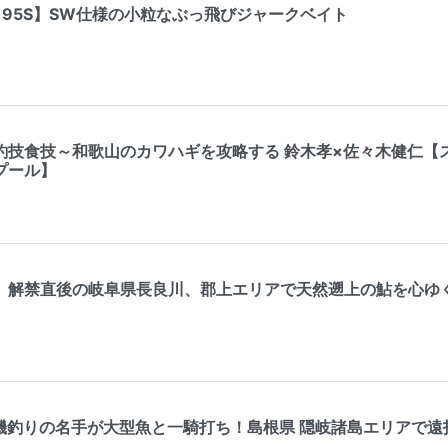
 95S】SW仕様の小粒なぶっ飛びジャークベイト
釣技食技～和歌山のカワハギを攻略する 鈴木孝×佐々木健仁【ス
プール】
】解禁直後の岐阜県長良川、郡上エリアで天然遡上の鮎を心ゆ
 磯釣りの名手が大型魚と一騎打ち！島根県 隠岐諸島エリアで