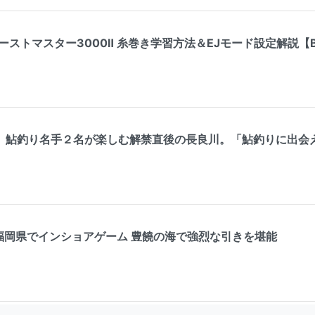
ストマスター3000Ⅱ 糸巻き学習方法＆EJモード設定解説【Beast
】鮎釣り名手２名が楽しむ解禁直後の長良川。「鮎釣りに出会
 福岡県でインショアゲーム 豊饒の海で強烈な引きを堪能