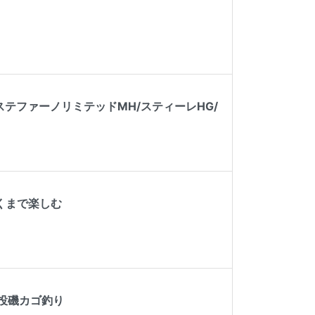
テファーノリミテッドMH/スティーレHG/
くまで楽しむ
遠投磯カゴ釣り