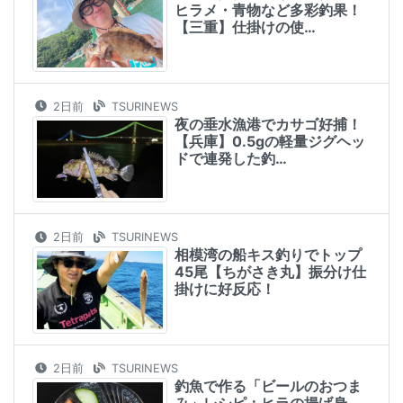
ヒラメ・青物など多彩釣果！
【三重】仕掛けの使…
2日前
TSURINEWS
夜の垂水漁港でカサゴ好捕！
【兵庫】0.5gの軽量ジグヘッ
ドで連発した釣…
2日前
TSURINEWS
相模湾の船キス釣りでトップ
45尾【ちがさき丸】振分け仕
掛けに好反応！
2日前
TSURINEWS
釣魚で作る「ビールのおつま
み」レシピ：ヒラの揚げ身