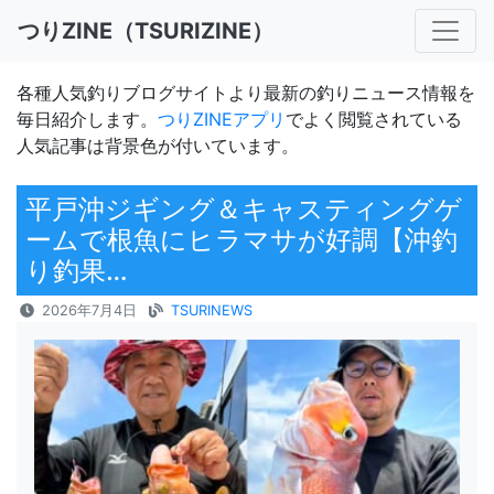
つりZINE（TSURIZINE）
各種人気釣りブログサイトより最新の釣りニュース情報を
毎日紹介します。
つりZINEアプリ
でよく閲覧されている
人気記事は背景色が付いています。
平戸沖ジギング＆キャスティングゲ
ームで根魚にヒラマサが好調【沖釣
り釣果…
2026年7月4日
TSURINEWS