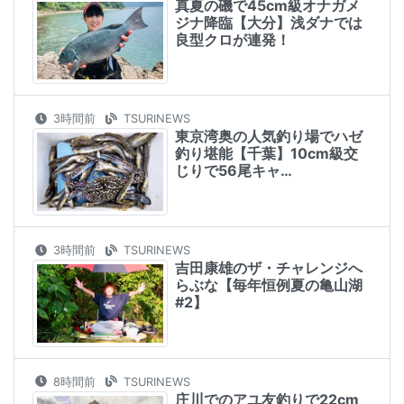
真夏の磯で45cm級オナガメ
ジナ降臨【大分】浅ダナでは
良型クロが連発！
3時間前
TSURINEWS
東京湾奥の人気釣り場でハゼ
釣り堪能【千葉】10cm級交
じりで56尾キャ…
3時間前
TSURINEWS
吉田康雄のザ・チャレンジへ
らぶな【毎年恒例夏の亀山湖
#2】
8時間前
TSURINEWS
庄川でのアユ友釣りで22cm