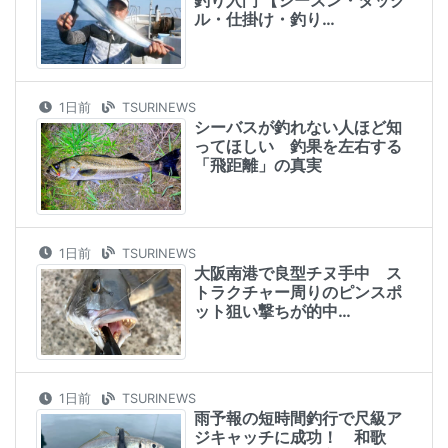
釣り入門 【シーズン・タック
ル・仕掛け・釣り…
1日前
TSURINEWS
シーバスが釣れない人ほど知
ってほしい 釣果を左右する
「飛距離」の真実
1日前
TSURINEWS
大阪南港で良型チヌ手中 ス
トラクチャー周りのピンスポ
ット狙い撃ちが的中…
1日前
TSURINEWS
雨予報の短時間釣行で尺級ア
ジキャッチに成功！ 和歌