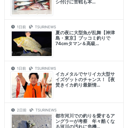
シ付けに苦戦も本…
1日前
TSURINEWS
夏の夜に大型魚が乱舞【神津
島・東京】ブッコミ釣りで
74cmタマン＆高級…
1日前
TSURINEWS
イカメタルでヤリイカ大型サ
イズゲットのチャンス！【夜
焚きイカ釣り最新情…
2日前
TSURINEWS
都市河川での釣りを愛するア
ングラーが考察 年々酷くな
る河川の汚れに危機…