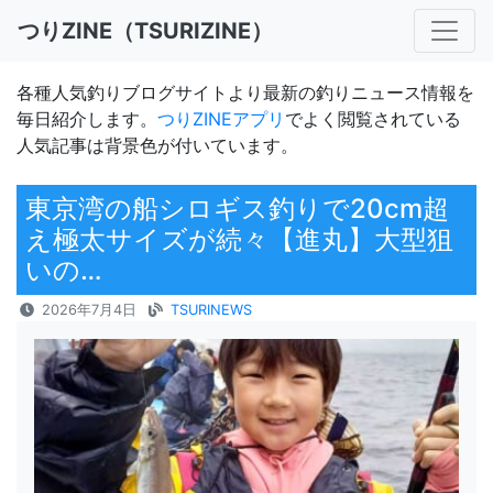
つりZINE（TSURIZINE）
各種人気釣りブログサイトより最新の釣りニュース情報を
毎日紹介します。
つりZINEアプリ
でよく閲覧されている
人気記事は背景色が付いています。
東京湾の船シロギス釣りで20cm超
え極太サイズが続々【進丸】大型狙
いの…
2026年7月4日
TSURINEWS