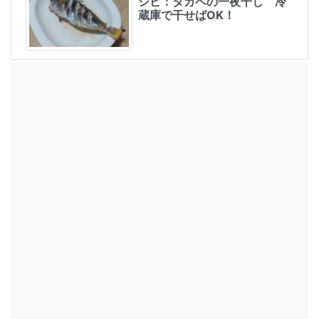
シピ：タカベの一夜干し 冷
蔵庫で干せばOK！