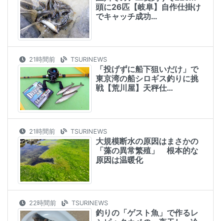
頭に26匹【岐阜】自作仕掛け
でキャッチ成功…
21時間前
TSURINEWS
「投げずに船下狙いだけ」で
東京湾の船シロギス釣りに挑
戦【荒川屋】天秤仕…
21時間前
TSURINEWS
大規模断水の原因はまさかの
「藻の異常繁殖」 根本的な
原因は温暖化
22時間前
TSURINEWS
釣りの「ゲスト魚」で作るレ