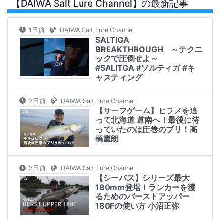
【DAIWA Salt Lure Channel】の最新記事
1日前
DAIWA Salt Lure Channel
SALTIGA
BREAKTHROUGH ～テクニ
ックで圧倒せよ～
#SALITGA #ソルティガ #キ
ャスティング
2日前
DAIWA Salt Lure Channel
【サーフゲーム】ヒラメを追
って北海道 道南へ！最後に待
っていたのは圧巻のブリ！高
橋慶朗
3日前
DAIWA Salt Lure Channel
【シーバス】シリーズ最大
180mm登場！ランカーを獲
るためのバーストアッパー
180Fの使い方 小沼正弥