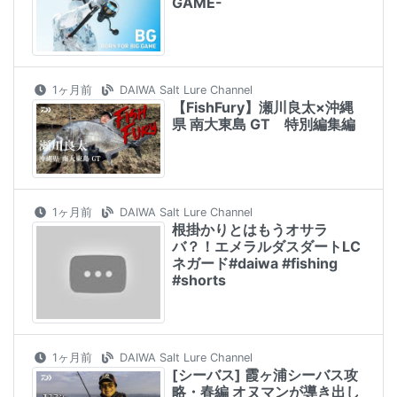
GAME-
1ヶ月前
DAIWA Salt Lure Channel
【FishFury】瀬川良太×沖縄
県 南大東島 GT 特別編集編
1ヶ月前
DAIWA Salt Lure Channel
根掛かりとはもうオサラ
バ？！エメラルダスダートLC
ネガード#daiwa #fishing
#shorts
1ヶ月前
DAIWA Salt Lure Channel
[シーバス] 霞ヶ浦シーバス攻
略・春編 オヌマンが導き出し