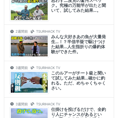
思わず二度見の驚愕スペッ
ク。究極の万能竿が出たと聞
いて、試してみた結果…。
2週間前
TSURIHACK TV
みんな大好きあの魚が大量発
生…！？半信半疑で駆けつけ
た結果…人生指折りの爆釣体
験ができた件。
3週間前
TSURIHACK TV
このルアーがチート級と聞い
て試してみた結果…確かに釣
れる。ただ、めちゃくちゃく
さい。
3週間前
TSURIHACK TV
仕掛けを投げるだけで、全釣
り人にチャンスがあるとい