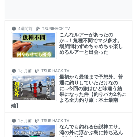
4週間前
TSURIHACK TV
こんなルアーがあったの
か…！魚種不問でマジ多才。
場所問わずめちゃめちゃ楽し
めるルアーと出会った
1ヶ月前
TSURIHACK TV
最初から最後まで予想外。普
通に釣りしていただけなの
に…今回の旅はひと味違う結
果になった件【釣りバカ2名に
よる全力釣り旅：本土最南
端】
1ヶ月前
TSURIHACK TV
なんでも釣れる伝説神エサ。
湾の外に浮かぶ島に持ち込ん