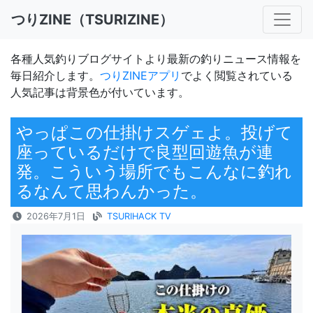
つりZINE（TSURIZINE）
各種人気釣りブログサイトより最新の釣りニュース情報を
毎日紹介します。
つりZINEアプリ
でよく閲覧されている
人気記事は背景色が付いています。
やっぱこの仕掛けスゲェよ。投げて
座っているだけで良型回遊魚が連
発。こういう場所でもこんなに釣れ
るなんて思わんかった。
2026年7月1日
TSURIHACK TV