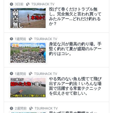
3日前
TSURIHACK TV
投げて巻くだけトラブル無
し。完全無欠と言われ買って
みたルアー…どれだけ釣れる
か？
1週間前
TSURIHACK TV
身近な川が最高の釣り場。手
堅く釣れて夏が盛期のルアー
釣りはコレ。
1週間前
TSURIHACK TV
やる気のない魚も慌てて飛び
出すルアー釣法！いろんな場
面で活躍する常套テクニック
を伝えさせて欲しい。
2週間前
TSURIHACK TV