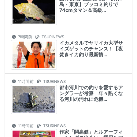
島・東京】ブッコミ釣りで
74cmタマン＆高級…
7時間前
TSURINEWS
イカメタルでヤリイカ大型サ
イズゲットのチャンス！【夜
焚きイカ釣り最新情…
11時間前
TSURINEWS
都市河川での釣りを愛するア
ングラーが考察 年々酷くな
る河川の汚れに危機…
11時間前
TSURINEWS
作家「開高健」とルアーフィ