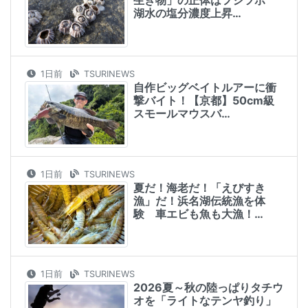
生き物」の正体はフジツボ
湖水の塩分濃度上昇…
1日前
TSURINEWS
自作ビッグベイトルアーに衝
撃バイト！【京都】50cm級
スモールマウスバ…
1日前
TSURINEWS
夏だ！海老だ！「えびすき
漁」だ！浜名湖伝統漁を体
験 車エビも魚も大漁！…
1日前
TSURINEWS
2026夏～秋の陸っぱりタチウ
オを「ライトなテンヤ釣り」