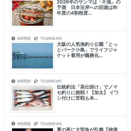
2026年のサンマは「不漁」の
予測 日本沿岸への回遊は昨
年度の4割程度…
6時間前
TSURINEWS
大阪の人気海釣り公園「とっ
とパーク小島」でライフジャ
ケット着用が義務化…
6時間前
TSURINEWS
伝統釣法「高仕掛け」でノマ
セ釣りに挑戦！【加太】 イワ
シ付けに苦戦も本…
6時間前
TSURINEWS
夏の夜に大型魚が乱舞【神津