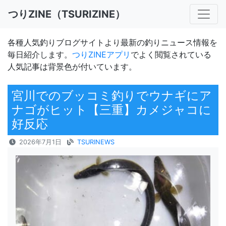
つりZINE（TSURIZINE）
各種人気釣りブログサイトより最新の釣りニュース情報を
毎日紹介します。
つりZINEアプリ
でよく閲覧されている
人気記事は背景色が付いています。
宮川でのブッコミ釣りでウナギにア
ナゴがヒット【三重】カメジャコに
好反応
2026年7月1日
TSURINEWS