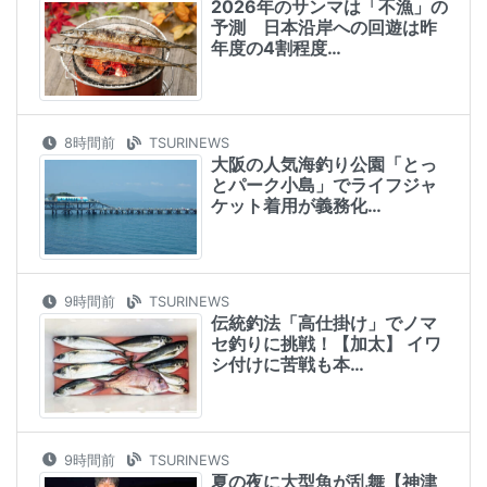
2026年のサンマは「不漁」の
予測 日本沿岸への回遊は昨
年度の4割程度…
8時間前
TSURINEWS
大阪の人気海釣り公園「とっ
とパーク小島」でライフジャ
ケット着用が義務化…
9時間前
TSURINEWS
伝統釣法「高仕掛け」でノマ
セ釣りに挑戦！【加太】 イワ
シ付けに苦戦も本…
9時間前
TSURINEWS
夏の夜に大型魚が乱舞【神津