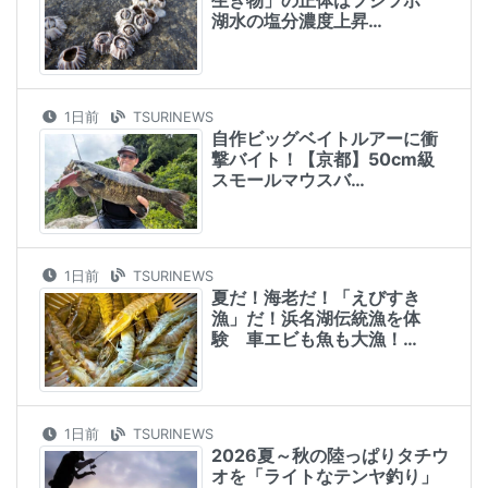
生き物」の正体はフジツボ
湖水の塩分濃度上昇…
1日前
TSURINEWS
自作ビッグベイトルアーに衝
撃バイト！【京都】50cm級
スモールマウスバ…
1日前
TSURINEWS
夏だ！海老だ！「えびすき
漁」だ！浜名湖伝統漁を体
験 車エビも魚も大漁！…
1日前
TSURINEWS
2026夏～秋の陸っぱりタチウ
オを「ライトなテンヤ釣り」