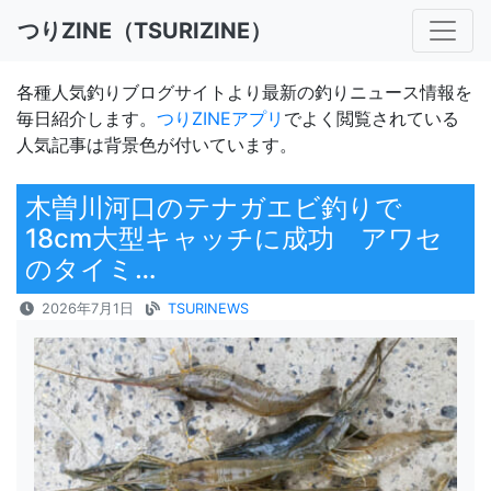
つりZINE（TSURIZINE）
各種人気釣りブログサイトより最新の釣りニュース情報を
毎日紹介します。
つりZINEアプリ
でよく閲覧されている
人気記事は背景色が付いています。
木曽川河口のテナガエビ釣りで
18cm大型キャッチに成功 アワセ
のタイミ…
2026年7月1日
TSURINEWS