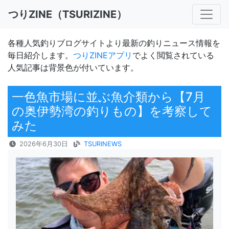
つりZINE（TSURIZINE）
各種人気釣りブログサイトより最新の釣りニュース情報を
毎日紹介します。
つりZINEアプリ
でよく閲覧されている
人気記事は背景色が付いています。
一色魚市場に並ぶ魚介類から【7月
の奥伊勢湾の釣りもの】を考察して
みた
2026年6月30日
TSURINEWS