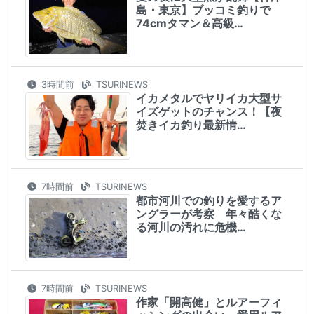
島・東京】ブッコミ釣りで
74cmタマン＆高級…
3時間前
TSURINEWS
イカメタルでヤリイカ大型サ
イズゲットのチャンス！【夜
焚きイカ釣り最新情…
7時間前
TSURINEWS
都市河川での釣りを愛するア
ングラーが考察 年々酷くな
る河川の汚れに危機…
7時間前
TSURINEWS
作家「開高健」とルアーフィ