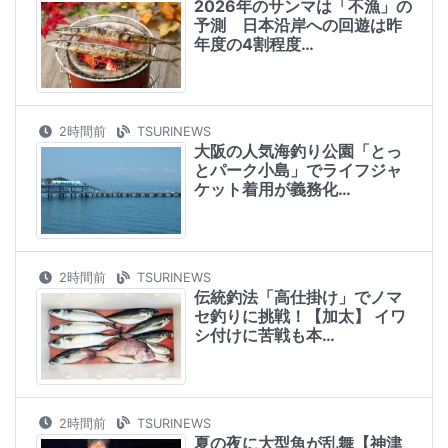
2026年のサンマは「不漁」の
予測 日本沿岸への回遊は昨
年度の4割程度…
2時間前
TSURINEWS
大阪の人気海釣り公園「とっ
とパーク小島」でライフジャ
ケット着用が義務化…
2時間前
TSURINEWS
伝統釣法「高仕掛け」でノマ
セ釣りに挑戦！【加太】 イワ
シ付けに苦戦も本…
2時間前
TSURINEWS
夏の夜に大型魚が乱舞【神津