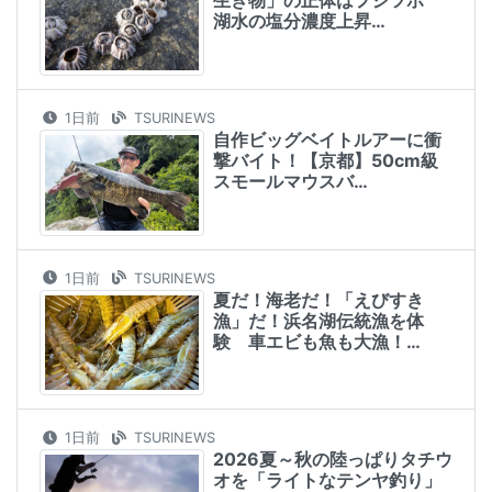
生き物」の正体はフジツボ
湖水の塩分濃度上昇…
1日前
TSURINEWS
自作ビッグベイトルアーに衝
撃バイト！【京都】50cm級
スモールマウスバ…
1日前
TSURINEWS
夏だ！海老だ！「えびすき
漁」だ！浜名湖伝統漁を体
験 車エビも魚も大漁！…
1日前
TSURINEWS
2026夏～秋の陸っぱりタチウ
オを「ライトなテンヤ釣り」