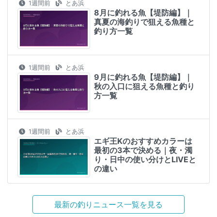
1週間前
とあ浜
8月に釣れる魚【堤防編】｜
真夏の海釣りで狙える魚種と
釣り方一覧
1週間前
とあ浜
9月に釣れる魚【堤防編】｜
秋の入口に狙える魚種と釣り
方一覧
1週間前
とあ浜
エギ王Kのおすすめカラーは
最初の3本で決める｜夜・濁
り・日中の使い分けとLIVEと
の違い
最新の釣りニュース一覧を見る