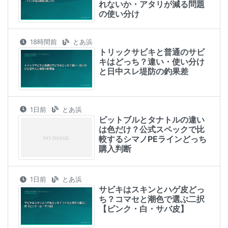
れないか・アタリが減る問題
の使い分け
18時間前
とあ浜
トリックサビキと普通のサビ
キはどっち？違い・使い分け
と日中スレ堤防の釣果差
1日前
とあ浜
ピットブルとタナトルの違い
は色だけ？公式スペックで比
較するシマノPEラインどっち
購入判断
1日前
とあ浜
サビキはスキンとハゲ皮どっ
ち？コマセと潮色で選ぶ二択
【ピンク・白・サバ皮】