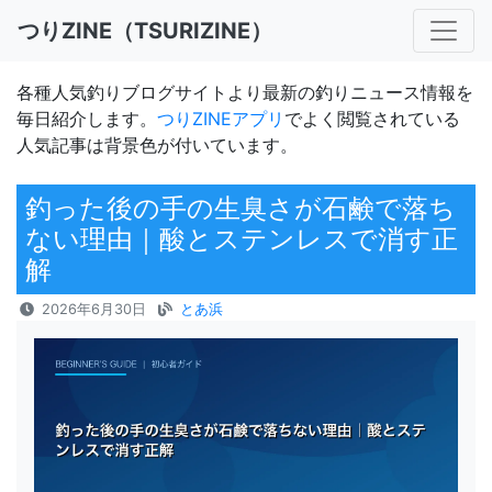
つりZINE（TSURIZINE）
各種人気釣りブログサイトより最新の釣りニュース情報を
毎日紹介します。
つりZINEアプリ
でよく閲覧されている
人気記事は背景色が付いています。
釣った後の手の生臭さが石鹸で落ち
ない理由｜酸とステンレスで消す正
解
2026年6月30日
とあ浜