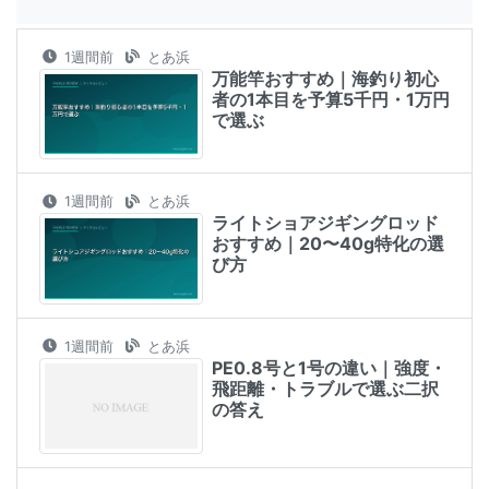
1週間前
とあ浜
万能竿おすすめ｜海釣り初心
者の1本目を予算5千円・1万円
で選ぶ
1週間前
とあ浜
ライトショアジギングロッド
おすすめ｜20〜40g特化の選
び方
1週間前
とあ浜
PE0.8号と1号の違い｜強度・
飛距離・トラブルで選ぶ二択
の答え