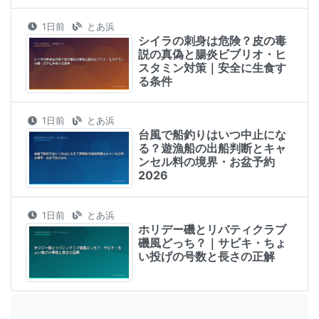
1日前
とあ浜
シイラの刺身は危険？皮の毒
説の真偽と腸炎ビブリオ・ヒ
スタミン対策｜安全に生食す
る条件
1日前
とあ浜
台風で船釣りはいつ中止にな
る？遊漁船の出船判断とキャ
ンセル料の境界・お盆予約
2026
1日前
とあ浜
ホリデー磯とリバティクラブ
磯風どっち？｜サビキ・ちょ
い投げの号数と長さの正解