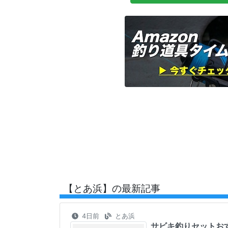
【とあ浜】の最新記事
4日前
とあ浜
サビキ釣りセットお