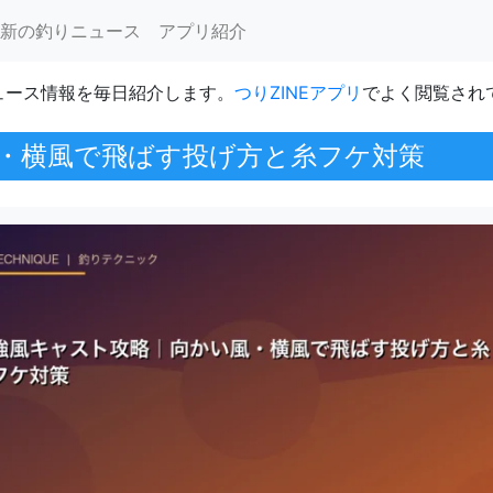
新の釣りニュース
アプリ紹介
ュース情報を毎日紹介します。
つりZINEアプリ
でよく閲覧され
・横風で飛ばす投げ方と糸フケ対策