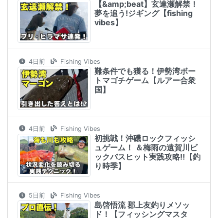
【&amp;beat】玄達瀬解禁！
夢を追う!ジギング【fishing
vibes】
4日前
Fishing Vibes
難条件でも獲る！伊勢湾ボー
トマゴチゲーム【ルアー合衆
国】
4日前
Fishing Vibes
初挑戦！沖磯ロックフィッシ
ュゲーム！ ＆梅雨の遠賀川ビ
ックバスヒット実践攻略‼︎【釣
り時季】
5日前
Fishing Vibes
島啓悟流 郡上友釣りメソッ
ド！【フィッシングマスタ