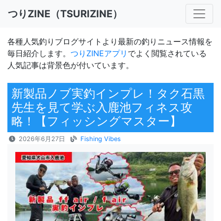
つりZINE（TSURIZINE）
各種人気釣りブログサイトより最新の釣りニュース情報を
毎日紹介します。
つりZINEアプリ
でよく閲覧されている
人気記事は背景色が付いています。
新製品ノブ実釣インプレ！タク石黒
先生を見て学ぶ入鹿池フィネス攻
略！【フィッシングマスター】
2026年6月27日
Fishing Vibes