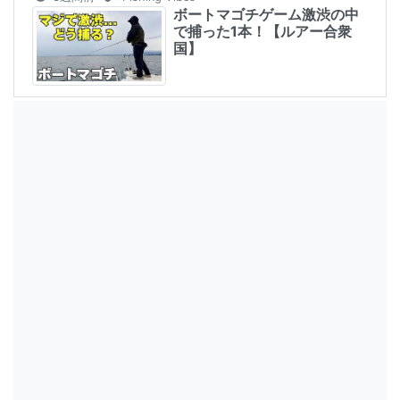
ボートマゴチゲーム激渋の中
で捕った1本！【ルアー合衆
国】