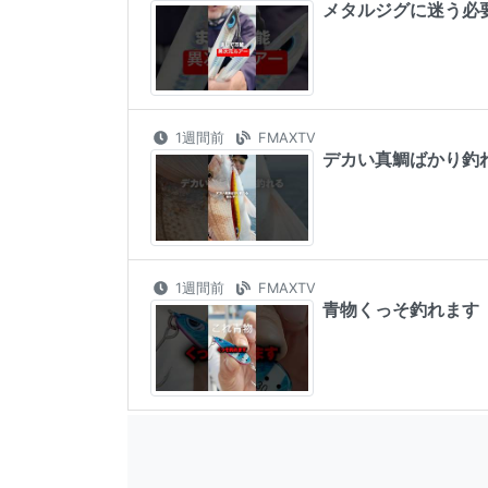
メタルジグに迷う必要がな
1週間前
FMAXTV
デカい真鯛ばかり釣れる謎
1週間前
FMAXTV
青物くっそ釣れます #sh