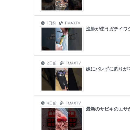
1日前
FMAXTV
漁師が使うガチイワシ油が
2日前
FMAXTV
嫁にバレずに釣りができる
4日前
FMAXTV
最新のサビキのエサがヤバ