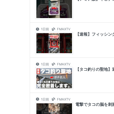
1日前
FMAXTV
【速報】フィッシン
1日前
FMAXTV
【タコ釣りの聖地】
1日前
FMAXTV
電撃でタコの脳を刺激する