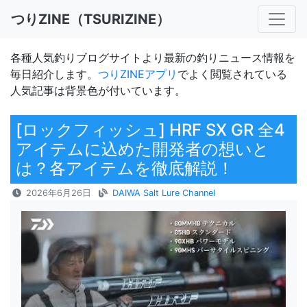
つりZINE（TSURIZINE）
各種人気釣りブログサイトより最新の釣りニュース情報を
毎日紹介します。
つりZINEアプリ
でよく閲覧されている
人気記事は背景色が付いています。
[ロックフィッシュ] HRF SX GR 全4
アイテムに込めた開発者の想いと
は？各アイテムを徹底解説！
2026年6月26日
DAIWA Salt Lure Channel