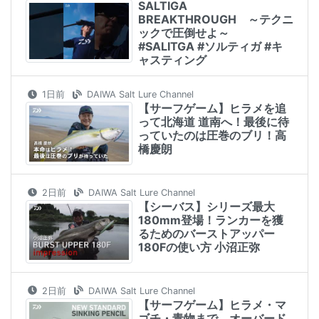
SALTIGA
BREAKTHROUGH ～テクニ
ックで圧倒せよ～
#SALITGA #ソルティガ #キ
ャスティング
1日前
DAIWA Salt Lure Channel
【サーフゲーム】ヒラメを追
って北海道 道南へ！最後に待
っていたのは圧巻のブリ！高
橋慶朗
2日前
DAIWA Salt Lure Channel
【シーバス】シリーズ最大
180mm登場！ランカーを獲
るためのバーストアッパー
180Fの使い方 小沼正弥
2日前
DAIWA Salt Lure Channel
【サーフゲーム】ヒラメ・マ
ゴチ・青物まで。オーバード