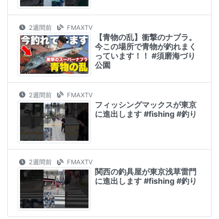
2週間前
FMAXTV
【青物の乱】衝撃のナブラ。
今この場所で青物が釣れまく
っています！！ #須磨海づり
公園
2週間前
FMAXTV
フィッシングマックスが東京
に進出します #fishing #釣り
2週間前
FMAXTV
関西の釣具屋が東京浅草雷門
に進出します #fishing #釣り