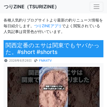
つりZINE（TSURIZINE）
各種人気釣りブログサイトより最新の釣りニュース情報を
毎日紹介します。
つりZINEアプリ
でよく閲覧されている
人気記事は背景色が付いています。
関西定番のエサは関東でもヤバかっ
た。#short #shorts
2026年6月26日
FMAXTV