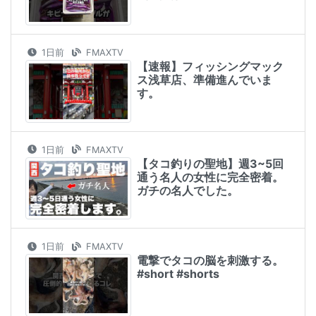
1日前
FMAXTV
【速報】フィッシングマック
ス浅草店、準備進んでいま
す。
1日前
FMAXTV
【タコ釣りの聖地】週3~5回
通う名人の女性に完全密着。
ガチの名人でした。
1日前
FMAXTV
電撃でタコの脳を刺激する。
#short #shorts