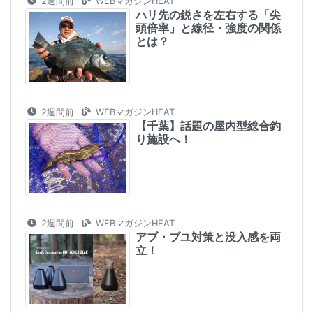
2週間前
WEBマガジンHEAT
ハリ先の鋭さを左右する「尖
頭倍率」と線径・強度の関係
とは？
2週間前
WEBマガジンHEAT
【千葉】話題の屋内型総合釣
り施設へ！
2週間前
WEBマガジンHEAT
アブ・ブユ対策と没入感を両
立！