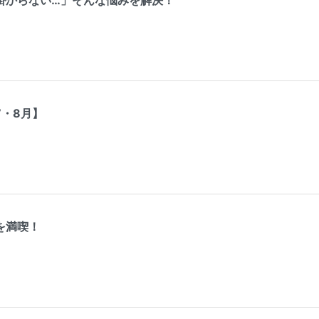
7・8月】
を満喫！