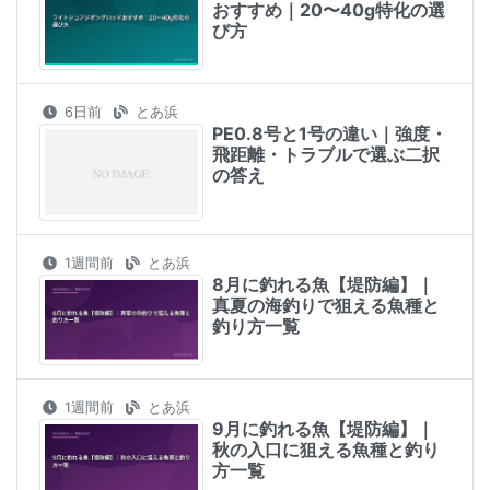
おすすめ｜20〜40g特化の選
び方
6日前
とあ浜
PE0.8号と1号の違い｜強度・
飛距離・トラブルで選ぶ二択
の答え
1週間前
とあ浜
8月に釣れる魚【堤防編】｜
真夏の海釣りで狙える魚種と
釣り方一覧
1週間前
とあ浜
9月に釣れる魚【堤防編】｜
秋の入口に狙える魚種と釣り
方一覧