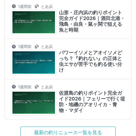
1週間前
とあ浜
山形・庄内浜の釣りポイント
完全ガイド2026｜酒田北港・
飛島・由良・鼠ヶ関で狙える
魚と時期
1週間前
とあ浜
パワーイソメとアオイソメど
っち？『釣れない』の正体と
虫エサが苦手でも釣る使い分
け
1週間前
とあ浜
佐渡島の釣りポイント完全ガ
イド2026｜フェリーで行く堤
防・地磯のアオリイカ・青
物・マダイ
最新の釣りニュース一覧を見る