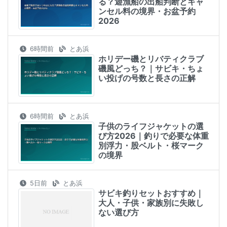
る？遊漁船の出船判断とキャ
ンセル料の境界・お盆予約
2026
6時間前
とあ浜
ホリデー磯とリバティクラブ
磯風どっち？｜サビキ・ちょ
い投げの号数と長さの正解
6時間前
とあ浜
子供のライフジャケットの選
び方2026｜釣りで必要な体重
別浮力・股ベルト・桜マーク
の境界
5日前
とあ浜
サビキ釣りセットおすすめ｜
大人・子供・家族別に失敗し
ない選び方