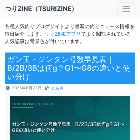
つりZINE（TSURIZINE）
各種人気釣りブログサイトより最新の釣りニュース情報を
毎日紹介します。
つりZINEアプリ
でよく閲覧されている
人気記事は背景色が付いています。
ガン玉・ジンタン号数早見表｜
B/2B/3Bは何g？G1〜G8の違いと使
い分け
2026年6月23日
とあ浜