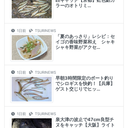
匹キャッチ【京都】虹色鮎カ
ラーのオトリミ…
1日前
TSURINEWS
「夏のあっさり」レシピ：セ
イゴの香味野菜和え シャキ
シャキ野菜がアクセ…
1日前
TSURINEWS
早朝3時間限定のボート釣り
でシロギスを快釣！【兵庫】
ゲスト交じりでヒッ…
1日前
TSURINEWS
泉大津の波止で47cm良型チ
ヌをキャッチ【大阪】ライト