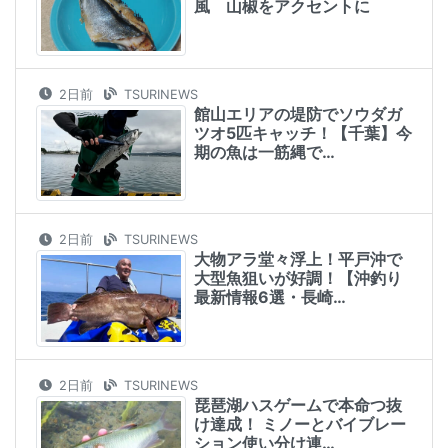
風 山椒をアクセントに
2日前
TSURINEWS
館山エリアの堤防でソウダガ
ツオ5匹キャッチ！【千葉】今
期の魚は一筋縄で…
2日前
TSURINEWS
大物アラ堂々浮上！平戸沖で
大型魚狙いが好調！【沖釣り
最新情報6選・長崎…
2日前
TSURINEWS
琵琶湖ハスゲームで本命つ抜
け達成！ ミノーとバイブレー
ション使い分け連…