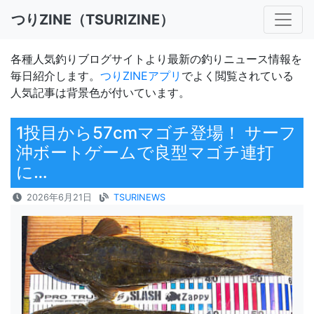
つりZINE（TSURIZINE）
各種人気釣りブログサイトより最新の釣りニュース情報を
毎日紹介します。
つりZINEアプリ
でよく閲覧されている
人気記事は背景色が付いています。
1投目から57cmマゴチ登場！ サーフ
沖ボートゲームで良型マゴチ連打
に…
2026年6月21日
TSURINEWS