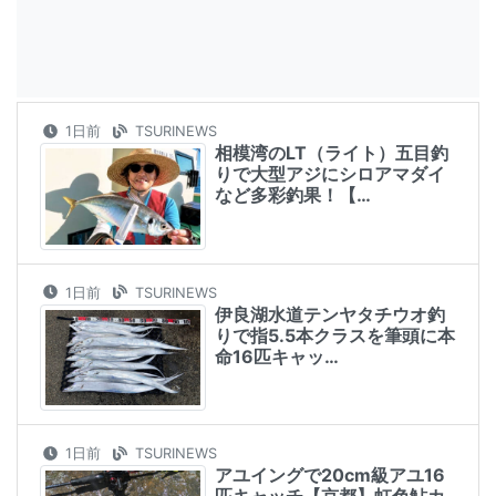
1日前
TSURINEWS
相模湾のLT（ライト）五目釣
りで大型アジにシロアマダイ
など多彩釣果！【…
1日前
TSURINEWS
伊良湖水道テンヤタチウオ釣
りで指5.5本クラスを筆頭に本
命16匹キャッ…
1日前
TSURINEWS
アユイングで20cm級アユ16