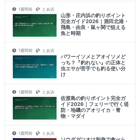
1週間前
とあ浜
山形・庄内浜の釣りポイント
完全ガイド2026｜酒田北港・
飛島・由良・鼠ヶ関で狙える
魚と時期
1週間前
とあ浜
パワーイソメとアオイソメど
っち？『釣れない』の正体と
虫エサが苦手でも釣る使い分
け
1週間前
とあ浜
佐渡島の釣りポイント完全ガ
イド2026｜フェリーで行く堤
防・地磯のアオリイカ・青
物・マダイ
1週間前
とあ浜
ソウダガツオは刺身で食べら