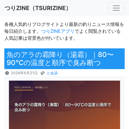
つりZINE（TSURIZINE）
各種人気釣りブログサイトより最新の釣りニュース情報を
毎日紹介します。
つりZINEアプリ
でよく閲覧されている
人気記事は背景色が付いています。
魚のアラの霜降り（湯霜）｜80〜
90℃の温度と順序で臭み断つ
2026年6月21日
とあ浜