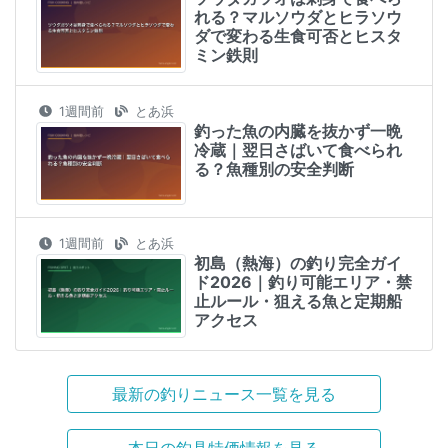
れる？マルソウダとヒラソウ
ダで変わる生食可否とヒスタ
ミン鉄則
1週間前
とあ浜
釣った魚の内臓を抜かず一晩
冷蔵｜翌日さばいて食べられ
る？魚種別の安全判断
1週間前
とあ浜
初島（熱海）の釣り完全ガイ
ド2026｜釣り可能エリア・禁
止ルール・狙える魚と定期船
アクセス
最新の釣りニュース一覧を見る
本日の釣具特価情報を見る