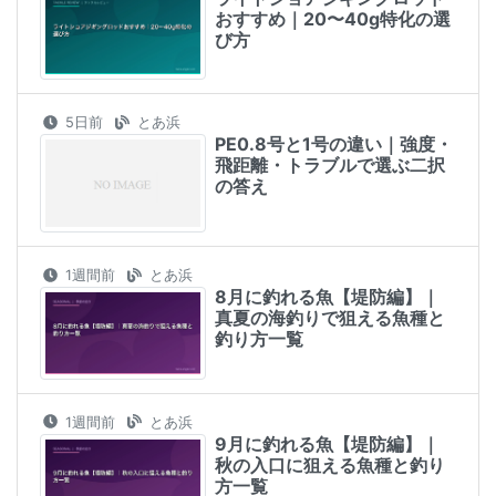
おすすめ｜20〜40g特化の選
び方
5日前
とあ浜
PE0.8号と1号の違い｜強度・
飛距離・トラブルで選ぶ二択
の答え
1週間前
とあ浜
8月に釣れる魚【堤防編】｜
真夏の海釣りで狙える魚種と
釣り方一覧
1週間前
とあ浜
9月に釣れる魚【堤防編】｜
秋の入口に狙える魚種と釣り
方一覧