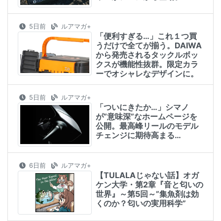
5日前
ルアマガ+
「便利すぎる…」これ１つ買
うだけで全てが揃う。DAIWA
から発売されるタックルボッ
クスが機能性抜群。限定カラ
ーでオシャレなデザインに。
5日前
ルアマガ+
「ついにきたか…」シマノ
が”意味深”なホームページを
公開。最高峰リールのモデル
チェンジに期待高まる…
6日前
ルアマガ+
【TULALAじゃない話】オガ
ケン大学・第2章『音と匂いの
世界』～第5回～”集魚剤は効
くのか？匂いの実用科学”