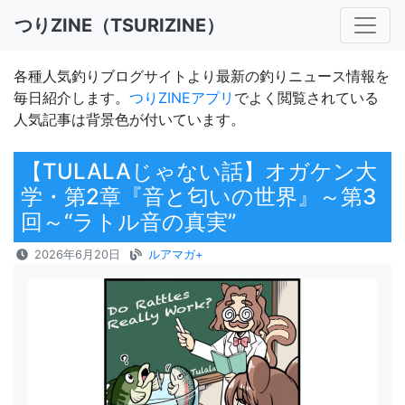
つりZINE（TSURIZINE）
各種人気釣りブログサイトより最新の釣りニュース情報を
毎日紹介します。
つりZINEアプリ
でよく閲覧されている
人気記事は背景色が付いています。
【TULALAじゃない話】オガケン大
学・第2章『音と匂いの世界』～第3
回～“ラトル音の真実”
2026年6月20日
ルアマガ+