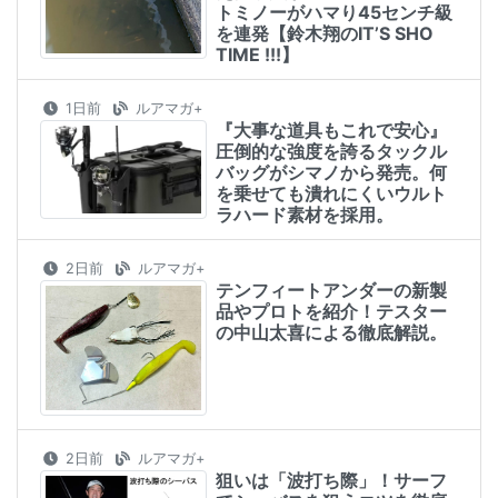
トミノーがハマり45センチ級
を連発【鈴木翔のIT’S SHO
TIME !!!】
1日前
ルアマガ+
『大事な道具もこれで安心』
圧倒的な強度を誇るタックル
バッグがシマノから発売。何
を乗せても潰れにくいウルト
ラハード素材を採用。
2日前
ルアマガ+
テンフィートアンダーの新製
品やプロトを紹介！テスター
の中山太喜による徹底解説。
2日前
ルアマガ+
狙いは「波打ち際」！サーフ