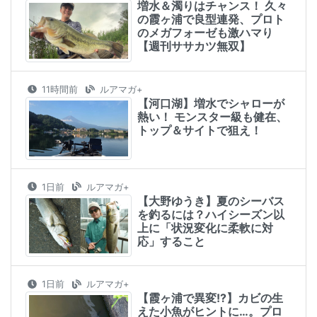
増水＆濁りはチャンス！ 久々
の霞ヶ浦で良型連発、プロト
のメガフォーゼも激ハマり
【週刊ササカツ無双】
11時間前
ルアマガ+
【河口湖】増水でシャローが
熱い！ モンスター級も健在、
トップ＆サイトで狙え！
1日前
ルアマガ+
【大野ゆうき】夏のシーバス
を釣るには？ハイシーズン以
上に「状況変化に柔軟に対
応」すること
1日前
ルアマガ+
【霞ヶ浦で異変!?】カビの生
えた小魚がヒントに…。プロ