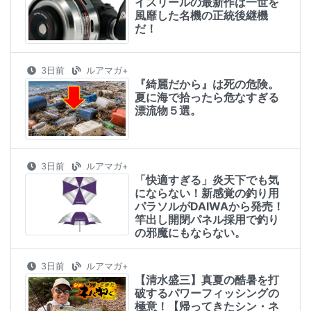
イスリールの最新作は一世を
風靡した名機の正統後継機
だ！
3日前
ルアマガ+
『綺麗だから』は死の危険。
夏に海で拾ったら危なすぎる
漂流物５選。
3日前
ルアマガ+
「快適すぎる」炎天下でも気
にならない！新感覚の釣り用
パラソルがDAIWAから発売！
竿出し開閉パネル採用で釣り
の邪魔にもならない。
3日前
ルアマガ+
【清水盛三】真夏の酷暑を打
破するパワーフィッシングの
極意！【帰ってきたシン・ネ