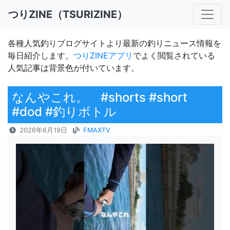
つりZINE（TSURIZINE）
各種人気釣りブログサイトより最新の釣りニュース情報を
毎日紹介します。
つりZINEアプリ
でよく閲覧されている
人気記事は背景色が付いています。
なんやこれ。 #shorts #short
#dod #釣りボトル
2026年6月19日
FMAXTV