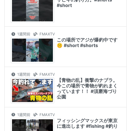
#short
1週間前
FMAXTV
この場所でアジが爆釣中です
🤫 #short #shorts
1週間前
FMAXTV
【青物の乱】衝撃のナブラ。
今この場所で青物が釣れまく
っています！！ #須磨海づり
公園
1週間前
FMAXTV
フィッシングマックスが東京
に進出します #fishing #釣り