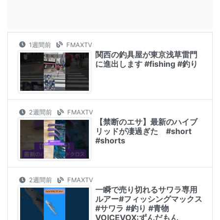
1週間前
FMAXTV
関西の釣具屋が東京浅草雷門
に進出します #fishing #釣り
2週間前
FMAXTV
【禁断のエサ】最新のハイブ
リッドが凄過ぎた #short
#shorts
2週間前
FMAXTV
一瞬で売り切れるサワラ専用
ルアー#フィッシングマックス
#サワラ #釣り #青物
VOICEVOX:ずんだもん