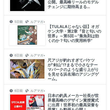
公開。最高峰リールのモデル
チェンジに期待高まる…
5日前
ルアマガ+
【TULALAじゃない話】オガ
ケン大学・第2章『音と匂いの
世界』～第5回～”集魚剤は効
くのか？匂いの実用科学”
6日前
ルアマガ+
尺アジが釣れすぎてバケツ
が”剣山”!?まるで小さなテー
マパークのような盛り上がり
を見せる浜名湖のアジングゲ
ーム。
6日前
ルアマガ+
日本の釣具メーカー社長が世
界最高峰のデザイン賞授賞式
に出席！世界初の最高栄誉を
受賞した動画も公開！