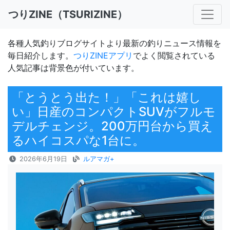
つりZINE（TSURIZINE）
各種人気釣りブログサイトより最新の釣りニュース情報を
毎日紹介します。
つりZINEアプリ
でよく閲覧されている
人気記事は背景色が付いています。
「とうとう出た！」「これは嬉し
い」日産のコンパクトSUVがフルモ
デルチェンジ。200万円台から買え
るハイコスパな1台に。
2026年6月19日
ルアマガ+