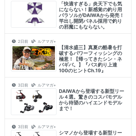
「快適すぎる」炎天下でも気
にならない！新感覚の釣り用
パラソルがDAIWAから発売！
竿出し開閉パネル採用で釣り
の邪魔にもならない。
2日前
ルアマガ+
【清水盛三】真夏の酷暑を打
破するパワーフィッシングの
極意！【帰ってきたシン・ネ
バギバ。】『バス釣り上達
100のヒントCh.19』
3日前
ルアマガ+
DAIWAから登場する新型リー
ル４選。驚きのコスパモデル
から待望のハイエンドモデル
まで！
3日前
ルアマガ+
シマノから登場する新型リー