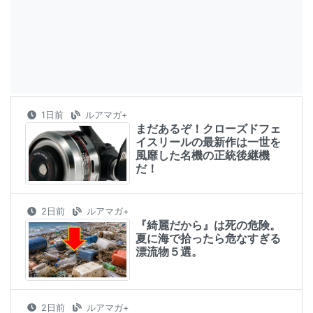
1日前
ルアマガ+
まだあるぞ！クローズドフェ
イスリールの最新作は一世を
風靡した名機の正統後継機
だ！
2日前
ルアマガ+
『綺麗だから』は死の危険。
夏に海で拾ったら危なすぎる
漂流物５選。
2日前
ルアマガ+