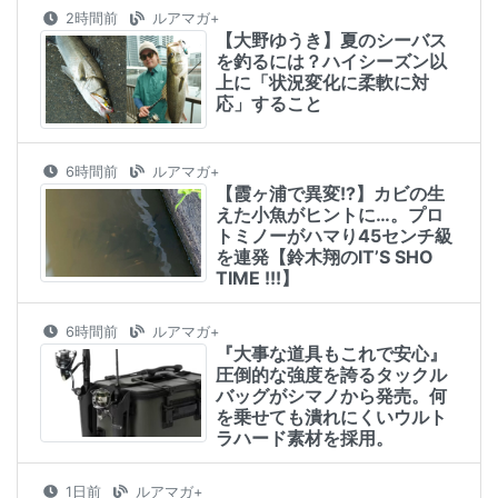
2時間前
ルアマガ+
【大野ゆうき】夏のシーバス
を釣るには？ハイシーズン以
上に「状況変化に柔軟に対
応」すること
6時間前
ルアマガ+
【霞ヶ浦で異変!?】カビの生
えた小魚がヒントに…。プロ
トミノーがハマり45センチ級
を連発【鈴木翔のIT’S SHO
TIME !!!】
6時間前
ルアマガ+
『大事な道具もこれで安心』
圧倒的な強度を誇るタックル
バッグがシマノから発売。何
を乗せても潰れにくいウルト
ラハード素材を採用。
1日前
ルアマガ+