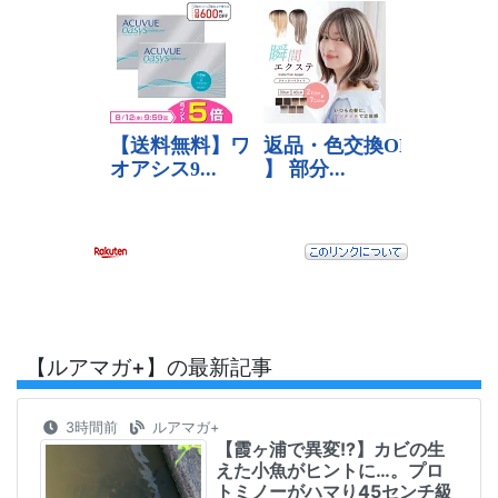
【ルアマガ+】の最新記事
3時間前
ルアマガ+
【霞ヶ浦で異変!?】カビの生
えた小魚がヒントに…。プロ
トミノーがハマり45センチ級