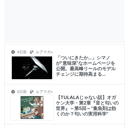
4日前
ルアマガ+
「ついにきたか…」シマノ
が”意味深”なホームページを
公開。最高峰リールのモデル
チェンジに期待高まる…
5日前
ルアマガ+
【TULALAじゃない話】オガ
ケン大学・第2章『音と匂いの
世界』～第5回～”集魚剤は効
くのか？匂いの実用科学”