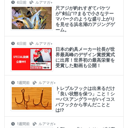
6日前
ルアマガ+
尺アジが釣れすぎてバケツ
が”剣山”!?まるで小さなテー
マパークのような盛り上がり
を見せる浜名湖のアジングゲ
ーム。
6日前
ルアマガ+
日本の釣具メーカー社長が世
界最高峰のデザイン賞授賞式
に出席！世界初の最高栄誉を
受賞した動画も公開！
1週間前
ルアマガ+
トレブルフックは出来るだけ
「良い状態を保つ」こと！シ
ーバスアングラーがハイコス
パフックから学んだことと
は!?
1週間前
ルアマガ+