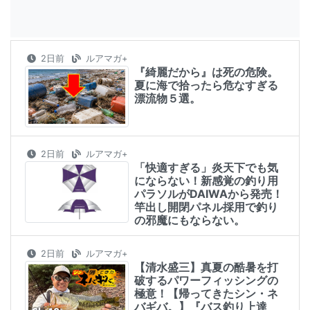
2日前
ルアマガ+
『綺麗だから』は死の危険。
夏に海で拾ったら危なすぎる
漂流物５選。
2日前
ルアマガ+
「快適すぎる」炎天下でも気
にならない！新感覚の釣り用
パラソルがDAIWAから発売！
竿出し開閉パネル採用で釣り
の邪魔にもならない。
2日前
ルアマガ+
【清水盛三】真夏の酷暑を打
破するパワーフィッシングの
極意！【帰ってきたシン・ネ
バギバ。】『バス釣り上達