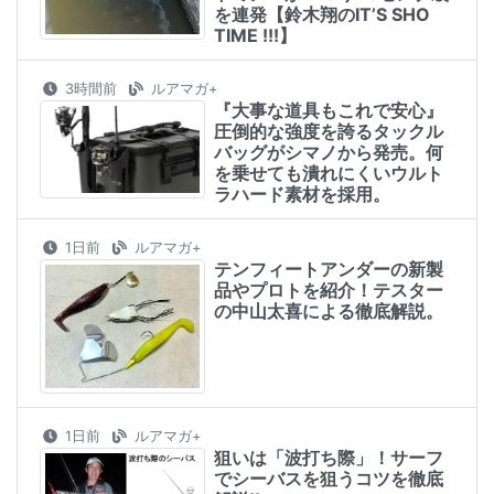
を連発【鈴木翔のIT’S SHO
TIME !!!】
3時間前
ルアマガ+
『大事な道具もこれで安心』
圧倒的な強度を誇るタックル
バッグがシマノから発売。何
を乗せても潰れにくいウルト
ラハード素材を採用。
1日前
ルアマガ+
テンフィートアンダーの新製
品やプロトを紹介！テスター
の中山太喜による徹底解説。
1日前
ルアマガ+
狙いは「波打ち際」！サーフ
でシーバスを狙うコツを徹底