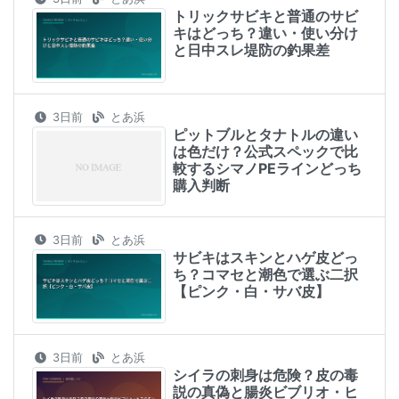
トリックサビキと普通のサビ
キはどっち？違い・使い分け
と日中スレ堤防の釣果差
3日前
とあ浜
ピットブルとタナトルの違い
は色だけ？公式スペックで比
較するシマノPEラインどっち
購入判断
3日前
とあ浜
サビキはスキンとハゲ皮どっ
ち？コマセと潮色で選ぶ二択
【ピンク・白・サバ皮】
3日前
とあ浜
シイラの刺身は危険？皮の毒
説の真偽と腸炎ビブリオ・ヒ