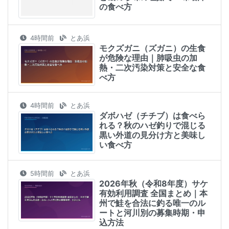
の食べ方
4時間前
とあ浜
モクズガニ（ズガニ）の生食
が危険な理由｜肺吸虫の加
熱・二次汚染対策と安全な食
べ方
4時間前
とあ浜
ダボハゼ（チチブ）は食べら
れる？秋のハゼ釣りで混じる
黒い外道の見分け方と美味し
い食べ方
5時間前
とあ浜
2026年秋（令和8年度）サケ
有効利用調査 全国まとめ｜本
州で鮭を合法に釣る唯一のル
ートと河川別の募集時期・申
込方法