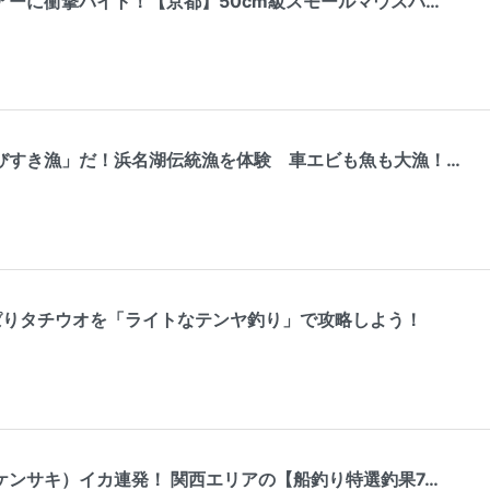
アーに衝撃バイト！【京都】50cm級スモールマウスバ…
びすき漁」だ！浜名湖伝統漁を体験 車エビも魚も大漁！…
っぱりタチウオを「ライトなテンヤ釣り」で攻略しよう！
ケンサキ）イカ連発！ 関西エリアの【船釣り特選釣果7…