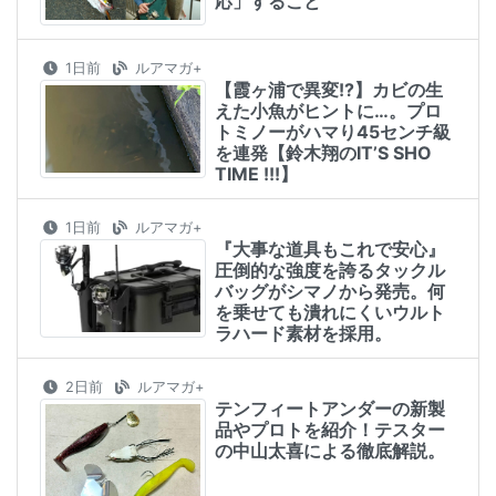
応」すること
1日前
ルアマガ+
【霞ヶ浦で異変!?】カビの生
えた小魚がヒントに…。プロ
トミノーがハマり45センチ級
を連発【鈴木翔のIT’S SHO
TIME !!!】
1日前
ルアマガ+
『大事な道具もこれで安心』
圧倒的な強度を誇るタックル
バッグがシマノから発売。何
を乗せても潰れにくいウルト
ラハード素材を採用。
2日前
ルアマガ+
テンフィートアンダーの新製
品やプロトを紹介！テスター
の中山太喜による徹底解説。