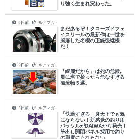
り強く生まれ変わった。
2日前
ルアマガ+
まだあるぞ！クローズドフェ
イスリールの最新作は一世を
風靡した名機の正統後継機
だ！
3日前
ルアマガ+
『綺麗だから』は死の危険。
夏に海で拾ったら危なすぎる
漂流物５選。
3日前
ルアマガ+
「快適すぎる」炎天下でも気
にならない！新感覚の釣り用
パラソルがDAIWAから発売！
竿出し開閉パネル採用で釣り
の邪魔にもならない。