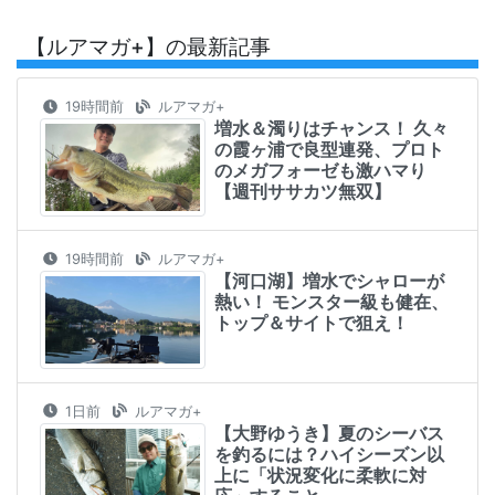
【ルアマガ+】の最新記事
19時間前
ルアマガ+
増水＆濁りはチャンス！ 久々
の霞ヶ浦で良型連発、プロト
のメガフォーゼも激ハマり
【週刊ササカツ無双】
19時間前
ルアマガ+
【河口湖】増水でシャローが
熱い！ モンスター級も健在、
トップ＆サイトで狙え！
1日前
ルアマガ+
【大野ゆうき】夏のシーバス
を釣るには？ハイシーズン以
上に「状況変化に柔軟に対