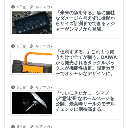
5日前
ルアマガ+
「未来の魚を守る」魚に無駄
なダメージを与えずに撮影か
らサイズ計測までできるメジ
ャーがシマノから登場。
5日前
ルアマガ+
「便利すぎる…」これ１つ買
うだけで全てが揃う。DAIWA
から発売されるタックルボッ
クスが機能性抜群。限定カラ
ーでオシャレなデザインに。
5日前
ルアマガ+
「ついにきたか…」シマノ
が”意味深”なホームページを
公開。最高峰リールのモデル
チェンジに期待高まる…
6日前
ルアマガ+