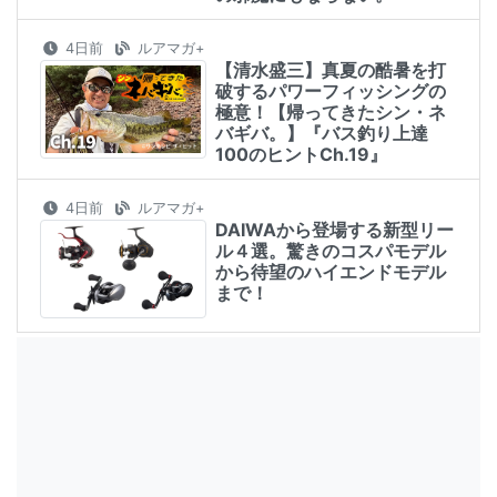
4日前
ルアマガ+
【清水盛三】真夏の酷暑を打
破するパワーフィッシングの
極意！【帰ってきたシン・ネ
バギバ。】『バス釣り上達
100のヒントCh.19』
4日前
ルアマガ+
DAIWAから登場する新型リー
ル４選。驚きのコスパモデル
から待望のハイエンドモデル
まで！