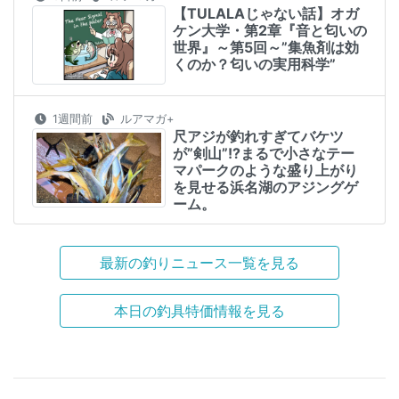
【TULALAじゃない話】オガ
ケン大学・第2章『音と匂いの
世界』～第5回～”集魚剤は効
くのか？匂いの実用科学”
1週間前
ルアマガ+
尺アジが釣れすぎてバケツ
が”剣山”!?まるで小さなテー
マパークのような盛り上がり
を見せる浜名湖のアジングゲ
ーム。
最新の釣りニュース一覧を見る
本日の釣具特価情報を見る