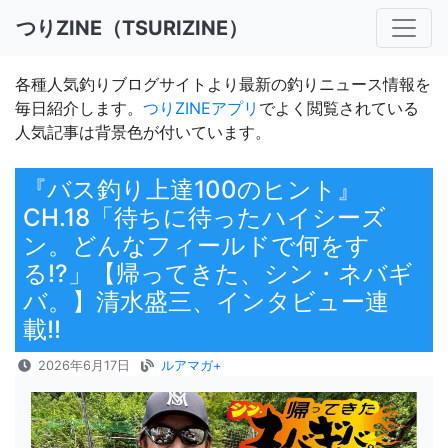
つりZINE（TSURIZINE）
各種人気釣りブログサイトより最新の釣りニュース情報を
毎日紹介します。
つりZINEアプリ
でよく閲覧されている
人気記事は背景色が付いています。
『バス釣り上達100のヒント』
CH.18「待ちに待ったハイシーズ
ン。どんなフィールドで何をす
る!?」【帰ってきた、シン・ネバギ
バ。】清水盛三、インタビュー連
載!!
2026年6月17日
ルアマガ+