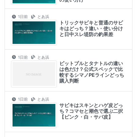
1日前
とあ浜
トリックサビキと普通のサビ
キはどっち？違い・使い分け
と日中スレ堤防の釣果差
1日前
とあ浜
ピットブルとタナトルの違い
は色だけ？公式スペックで比
較するシマノPEラインどっち
購入判断
1日前
とあ浜
サビキはスキンとハゲ皮どっ
ち？コマセと潮色で選ぶ二択
【ピンク・白・サバ皮】