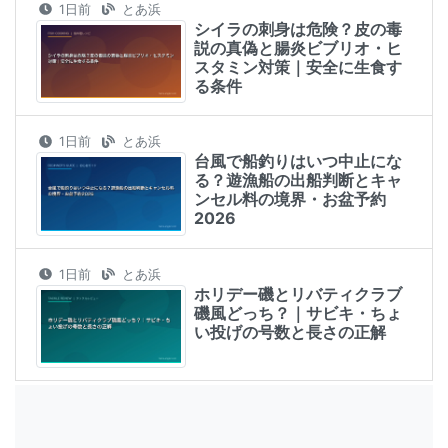
1日前
とあ浜
シイラの刺身は危険？皮の毒
説の真偽と腸炎ビブリオ・ヒ
スタミン対策｜安全に生食す
る条件
1日前
とあ浜
台風で船釣りはいつ中止にな
る？遊漁船の出船判断とキャ
ンセル料の境界・お盆予約
2026
1日前
とあ浜
ホリデー磯とリバティクラブ
磯風どっち？｜サビキ・ちょ
い投げの号数と長さの正解