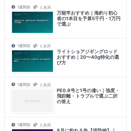
1週間前
とあ浜
万能竿おすすめ｜海釣り初心
者の1本目を予算5千円・1万円
で選ぶ
1週間前
とあ浜
ライトショアジギングロッド
おすすめ｜20〜40g特化の選
び方
1週間前
とあ浜
PE0.8号と1号の違い｜強度・
飛距離・トラブルで選ぶ二択
の答え
1週間前
とあ浜
8月に釣れる魚【堤防編】｜