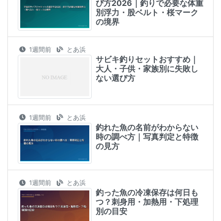
び方2026｜釣りで必要な体重
別浮力・股ベルト・桜マーク
の境界
1週間前
とあ浜
サビキ釣りセットおすすめ｜
大人・子供・家族別に失敗し
ない選び方
1週間前
とあ浜
釣れた魚の名前がわからない
時の調べ方｜写真判定と特徴
の見方
1週間前
とあ浜
釣った魚の冷凍保存は何日も
つ？刺身用・加熱用・下処理
別の目安