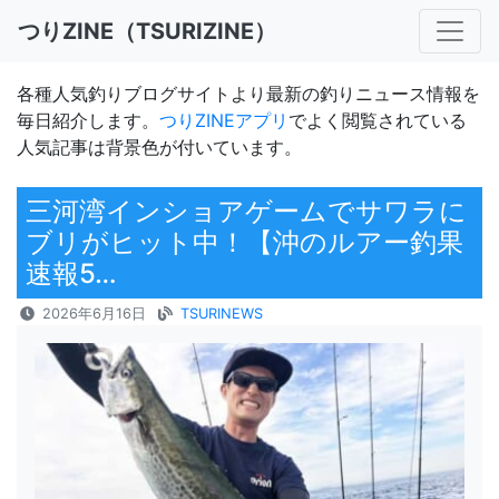
つりZINE（TSURIZINE）
各種人気釣りブログサイトより最新の釣りニュース情報を
毎日紹介します。
つりZINEアプリ
でよく閲覧されている
人気記事は背景色が付いています。
三河湾インショアゲームでサワラに
ブリがヒット中！【沖のルアー釣果
速報5…
2026年6月16日
TSURINEWS