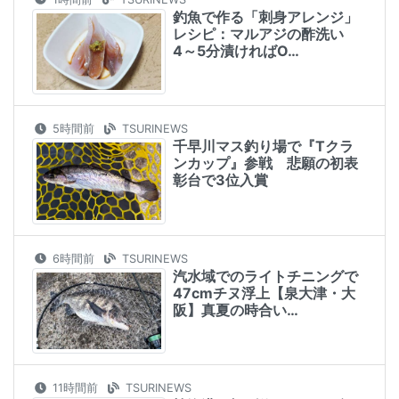
釣魚で作る「刺身アレンジ」
レシピ：マルアジの酢洗い
4～5分漬ければO…
5時間前
TSURINEWS
千早川マス釣り場で『Tクラ
ンカップ』参戦 悲願の初表
彰台で3位入賞
6時間前
TSURINEWS
汽水域でのライトチニングで
47cmチヌ浮上【泉大津・大
阪】真夏の時合い…
11時間前
TSURINEWS