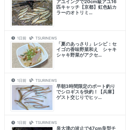
アユイングで20cm級アユ16
匹キャッチ【京都】虹色鮎カ
ラーのオトリミ…
1日前
TSURINEWS
「夏のあっさり」レシピ：セ
イゴの香味野菜和え シャキ
シャキ野菜がアクセ…
1日前
TSURINEWS
早朝3時間限定のボート釣り
でシロギスを快釣！【兵庫】
ゲスト交じりでヒッ…
1日前
TSURINEWS
泉大津の波止で47cm良型チ