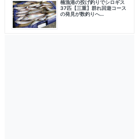
楠漁港の投げ釣りでシロギス
37匹【三重】群れ回遊コース
の発見が数釣りへ…