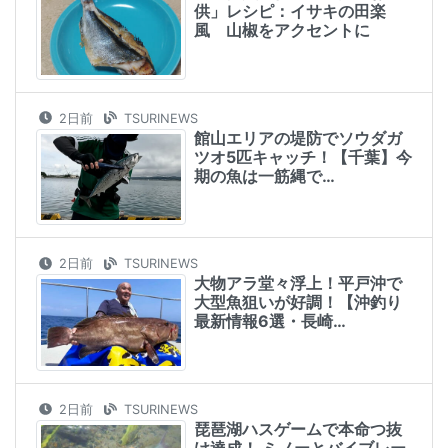
供」レシピ：イサキの田楽
風 山椒をアクセントに
2日前
TSURINEWS
館山エリアの堤防でソウダガ
ツオ5匹キャッチ！【千葉】今
期の魚は一筋縄で…
2日前
TSURINEWS
大物アラ堂々浮上！平戸沖で
大型魚狙いが好調！【沖釣り
最新情報6選・長崎…
2日前
TSURINEWS
琵琶湖ハスゲームで本命つ抜
け達成！ ミノーとバイブレー