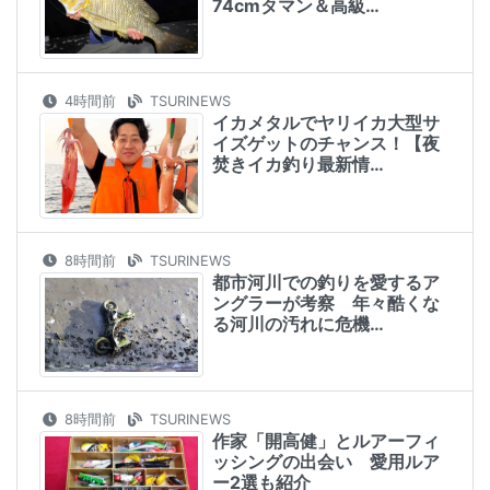
74cmタマン＆高級…
4時間前
TSURINEWS
イカメタルでヤリイカ大型サ
イズゲットのチャンス！【夜
焚きイカ釣り最新情…
8時間前
TSURINEWS
都市河川での釣りを愛するア
ングラーが考察 年々酷くな
る河川の汚れに危機…
8時間前
TSURINEWS
作家「開高健」とルアーフィ
ッシングの出会い 愛用ルア
ー2選も紹介