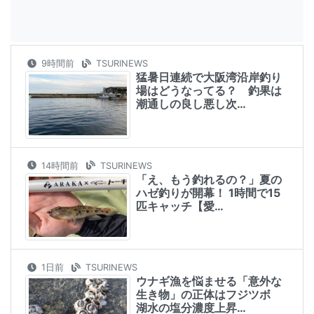
9時間前
TSURINEWS
猛暑日連続で大阪湾沿岸釣り
場はどうなってる？ 釣果は
潮通しの良し悪し次…
14時間前
TSURINEWS
「え、もう釣れるの？」夏の
ハゼ釣りが開幕！ 1時間で15
匹キャッチ【愛…
1日前
TSURINEWS
ウナギ漁を悩ませる「意外な
生き物」の正体はフジツボ
湖水の塩分濃度上昇…