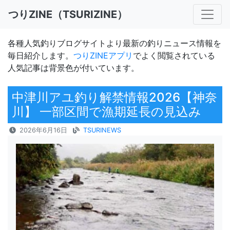
つりZINE（TSURIZINE）
各種人気釣りブログサイトより最新の釣りニュース情報を
毎日紹介します。
つりZINEアプリ
でよく閲覧されている
人気記事は背景色が付いています。
中津川アユ釣り解禁情報2026【神奈
川】 一部区間で漁期延長の見込み
2026年6月16日
TSURINEWS