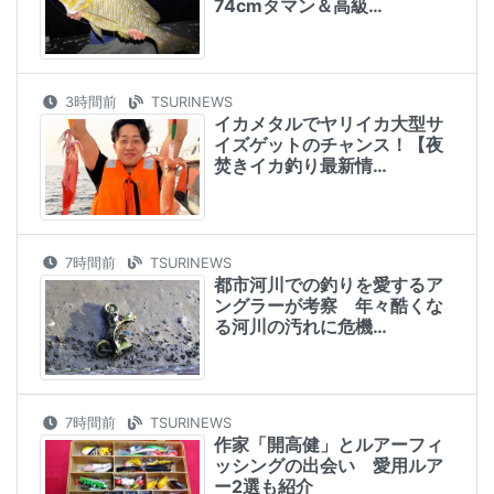
74cmタマン＆高級…
3時間前
TSURINEWS
イカメタルでヤリイカ大型サ
イズゲットのチャンス！【夜
焚きイカ釣り最新情…
7時間前
TSURINEWS
都市河川での釣りを愛するア
ングラーが考察 年々酷くな
る河川の汚れに危機…
7時間前
TSURINEWS
作家「開高健」とルアーフィ
ッシングの出会い 愛用ルア
ー2選も紹介