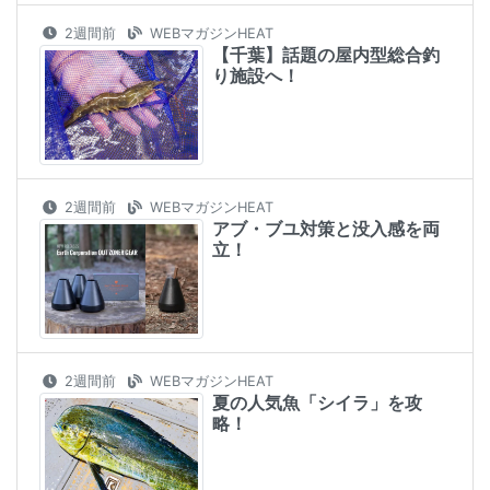
2週間前
WEBマガジンHEAT
【千葉】話題の屋内型総合釣
り施設へ！
2週間前
WEBマガジンHEAT
アブ・ブユ対策と没入感を両
立！
2週間前
WEBマガジンHEAT
夏の人気魚「シイラ」を攻
略！