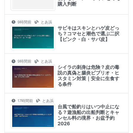
購入判断
9時間前
とあ浜
サビキはスキンとハゲ皮どっ
ち？コマセと潮色で選ぶ二択
【ピンク・白・サバ皮】
9時間前
とあ浜
シイラの刺身は危険？皮の毒
説の真偽と腸炎ビブリオ・ヒ
スタミン対策｜安全に生食す
る条件
17時間前
とあ浜
台風で船釣りはいつ中止にな
る？遊漁船の出船判断とキャ
ンセル料の境界・お盆予約
2026