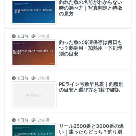
釣れた魚の名前がわからない
時の調べ方｜写真判定と特徴
の見方
6日前
とあ浜
釣った魚の冷凍保存は何日も
つ？刺身用・加熱用・下処理
別の目安
6日前
とあ浜
PEライン号数早見表｜釣種別
の目安と選び方を1枚で確認
6日前
とあ浜
リール2500番と3000番の違
い｜迷ったらどっち？釣り別