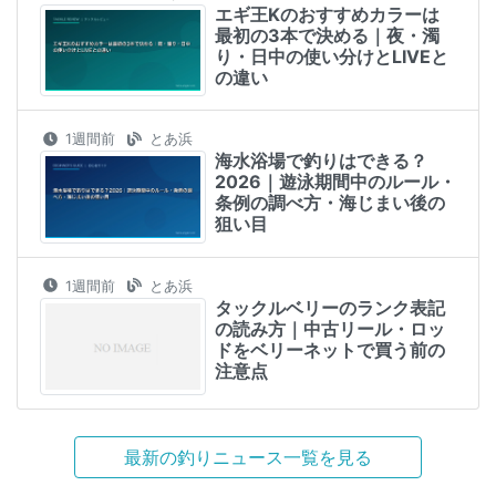
エギ王Kのおすすめカラーは
最初の3本で決める｜夜・濁
り・日中の使い分けとLIVEと
の違い
1週間前
とあ浜
海水浴場で釣りはできる？
2026｜遊泳期間中のルール・
条例の調べ方・海じまい後の
狙い目
1週間前
とあ浜
タックルベリーのランク表記
の読み方｜中古リール・ロッ
ドをベリーネットで買う前の
注意点
最新の釣りニュース一覧を見る