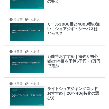
の答え
6日前
とあ浜
リール3000番と4000番の違
い｜ショアジギ・シーバスは
どっち？
6日前
とあ浜
万能竿おすすめ｜海釣り初心
者の1本目を予算5千円・1万円
で選ぶ
6日前
とあ浜
ライトショアジギングロッド
おすすめ｜20〜40g特化の選
び方