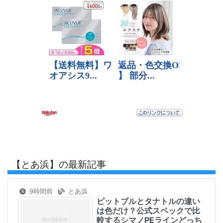
【とあ浜】の最新記事
9時間前
とあ浜
ピットブルとタナトルの違い
は色だけ？公式スペックで比
較するシマノPEラインどっち