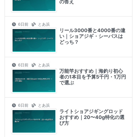
の答え
6日前
とあ浜
リール3000番と4000番の違
い｜ショアジギ・シーバスは
どっち？
6日前
とあ浜
万能竿おすすめ｜海釣り初心
者の1本目を予算5千円・1万円
で選ぶ
6日前
とあ浜
ライトショアジギングロッド
おすすめ｜20〜40g特化の選
び方