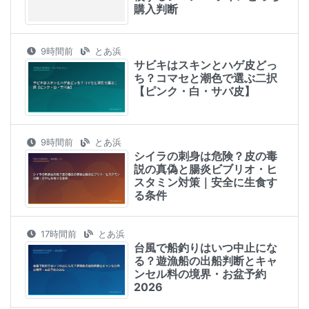
購入判断
9時間前
とあ浜
サビキはスキンとハゲ皮どっ
ち？コマセと潮色で選ぶ二択
【ピンク・白・サバ皮】
9時間前
とあ浜
シイラの刺身は危険？皮の毒
説の真偽と腸炎ビブリオ・ヒ
スタミン対策｜安全に生食す
る条件
17時間前
とあ浜
台風で船釣りはいつ中止にな
る？遊漁船の出船判断とキャ
ンセル料の境界・お盆予約
2026