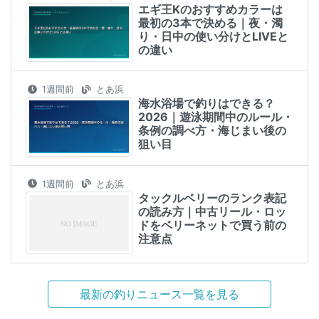
エギ王Kのおすすめカラーは
最初の3本で決める｜夜・濁
り・日中の使い分けとLIVEと
の違い
1週間前
とあ浜
海水浴場で釣りはできる？
2026｜遊泳期間中のルール・
条例の調べ方・海じまい後の
狙い目
1週間前
とあ浜
タックルベリーのランク表記
の読み方｜中古リール・ロッ
ドをベリーネットで買う前の
注意点
最新の釣りニュース一覧を見る