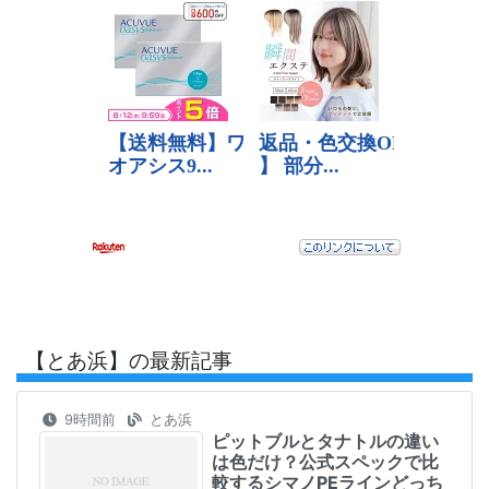
【とあ浜】の最新記事
9時間前
とあ浜
ピットブルとタナトルの違い
は色だけ？公式スペックで比
較するシマノPEラインどっち