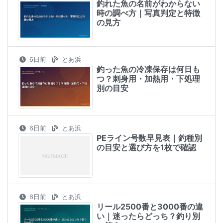
釣れた魚の名前がわからない
時の調べ方｜写真判定と特徴
の見方
6日前
とあ浜
釣った魚の冷凍保存は何日も
つ？刺身用・加熱用・下処理
別の目安
6日前
とあ浜
PEライン号数早見表｜釣種別
の目安と選び方を1枚で確認
6日前
とあ浜
リール2500番と3000番の違
い｜迷ったらどっち？釣り別