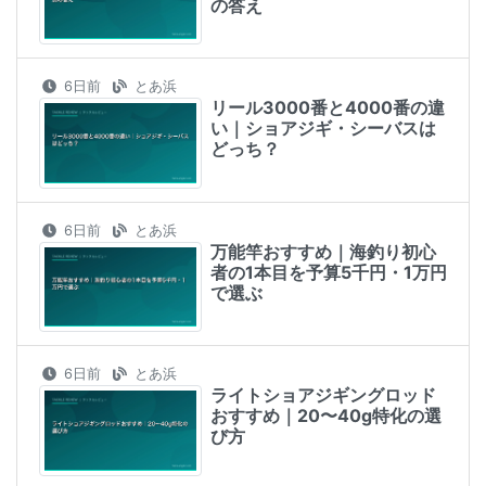
の答え
6日前
とあ浜
リール3000番と4000番の違
い｜ショアジギ・シーバスは
どっち？
6日前
とあ浜
万能竿おすすめ｜海釣り初心
者の1本目を予算5千円・1万円
で選ぶ
6日前
とあ浜
ライトショアジギングロッド
おすすめ｜20〜40g特化の選
び方