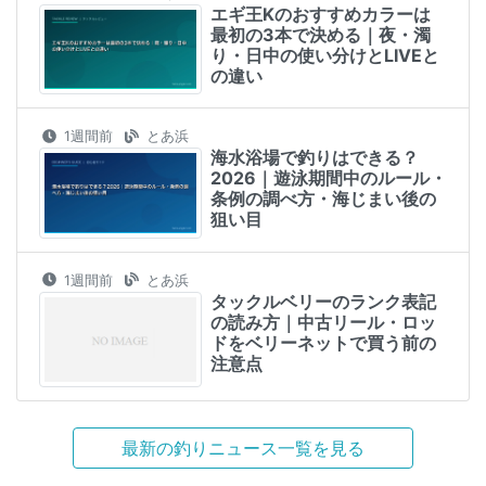
エギ王Kのおすすめカラーは
最初の3本で決める｜夜・濁
り・日中の使い分けとLIVEと
の違い
1週間前
とあ浜
海水浴場で釣りはできる？
2026｜遊泳期間中のルール・
条例の調べ方・海じまい後の
狙い目
1週間前
とあ浜
タックルベリーのランク表記
の読み方｜中古リール・ロッ
ドをベリーネットで買う前の
注意点
最新の釣りニュース一覧を見る