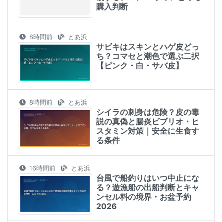
購入判断
8時間前
とあ浜
サビキはスキンとハゲ皮どっ
ち？コマセと潮色で選ぶ二択
【ピンク・白・サバ皮】
8時間前
とあ浜
シイラの刺身は危険？皮の毒
説の真偽と腸炎ビブリオ・ヒ
スタミン対策｜安全に生食す
る条件
16時間前
とあ浜
台風で船釣りはいつ中止にな
る？遊漁船の出船判断とキャ
ンセル料の境界・お盆予約
2026