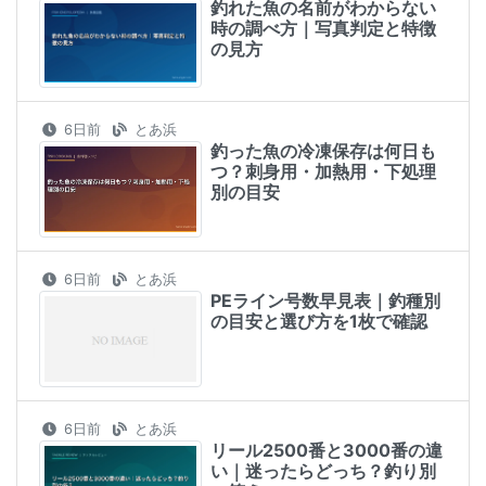
釣れた魚の名前がわからない
時の調べ方｜写真判定と特徴
の見方
6日前
とあ浜
釣った魚の冷凍保存は何日も
つ？刺身用・加熱用・下処理
別の目安
6日前
とあ浜
PEライン号数早見表｜釣種別
の目安と選び方を1枚で確認
6日前
とあ浜
リール2500番と3000番の違
い｜迷ったらどっち？釣り別