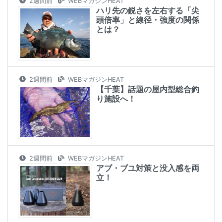
2週間前
WEBマガジンHEAT
ハリ先の鋭さを左右する「尖
頭倍率」と線径・強度の関係
とは？
2週間前
WEBマガジンHEAT
【千葉】話題の屋内型総合釣
り施設へ！
2週間前
WEBマガジンHEAT
アブ・ブユ対策と没入感を両
立！