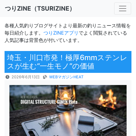
つりZINE（TSURIZINE）
各種人気釣りブログサイトより最新の釣りニュース情報を
毎日紹介します。
つりZINEアプリ
でよく閲覧されている
人気記事は背景色が付いています。
埼玉・川口市発！極厚6mmステンレ
スが生む“一生モノ”の価値
2026年6月13日
WEBマガジンHEAT