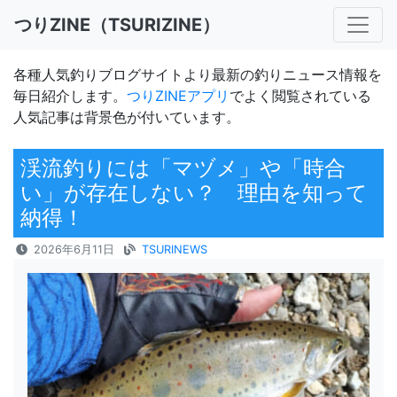
つりZINE（TSURIZINE）
各種人気釣りブログサイトより最新の釣りニュース情報を
毎日紹介します。
つりZINEアプリ
でよく閲覧されている
人気記事は背景色が付いています。
渓流釣りには「マヅメ」や「時合
い」が存在しない？ 理由を知って
納得！
2026年6月11日
TSURINEWS