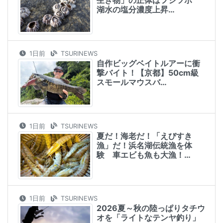
生き物」の正体はフジツボ
湖水の塩分濃度上昇…
1日前
TSURINEWS
自作ビッグベイトルアーに衝
撃バイト！【京都】50cm級
スモールマウスバ…
1日前
TSURINEWS
夏だ！海老だ！「えびすき
漁」だ！浜名湖伝統漁を体
験 車エビも魚も大漁！…
1日前
TSURINEWS
2026夏～秋の陸っぱりタチウ
オを「ライトなテンヤ釣り」