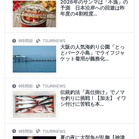
2026年のサンマは「不漁」の
予測 日本沿岸への回遊は昨
年度の4割程度…
8時間前
TSURINEWS
大阪の人気海釣り公園「とっ
とパーク小島」でライフジャ
ケット着用が義務化…
9時間前
TSURINEWS
伝統釣法「高仕掛け」でノマ
セ釣りに挑戦！【加太】 イワ
シ付けに苦戦も本…
9時間前
TSURINEWS
夏の夜に大型魚が乱舞【神津