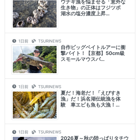
ウナギ漁を悩ませる「意外な
生き物」の正体はフジツボ
湖水の塩分濃度上昇…
1日前
TSURINEWS
自作ビッグベイトルアーに衝
撃バイト！【京都】50cm級
スモールマウスバ…
1日前
TSURINEWS
夏だ！海老だ！「えびすき
漁」だ！浜名湖伝統漁を体
験 車エビも魚も大漁！…
1日前
TSURINEWS
2026夏～秋の陸っぱりタチウ