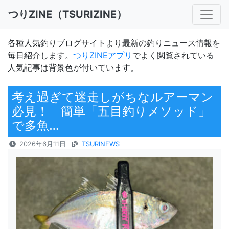
つりZINE（TSURIZINE）
各種人気釣りブログサイトより最新の釣りニュース情報を
毎日紹介します。
つりZINEアプリ
でよく閲覧されている
人気記事は背景色が付いています。
考え過ぎて迷走しがちなルアーマン
必見！ 簡単「五目釣りメソッド」
で多魚…
2026年6月11日
TSURINEWS