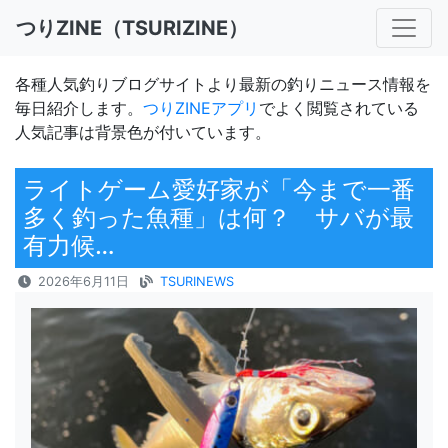
つりZINE（TSURIZINE）
各種人気釣りブログサイトより最新の釣りニュース情報を
毎日紹介します。
つりZINEアプリ
でよく閲覧されている
人気記事は背景色が付いています。
ライトゲーム愛好家が「今まで一番
多く釣った魚種」は何？ サバが最
有力候…
2026年6月11日
TSURINEWS