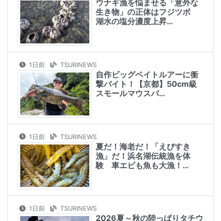
ウナギ漁を悩ませる「意外な
生き物」の正体はフジツボ
湖水の塩分濃度上昇…
1日前
TSURINEWS
自作ビッグベイトルアーに衝
撃バイト！【京都】50cm級
スモールマウスバ…
1日前
TSURINEWS
夏だ！海老だ！「えびすき
漁」だ！浜名湖伝統漁を体
験 車エビも魚も大漁！…
1日前
TSURINEWS
2026夏～秋の陸っぱりタチウ