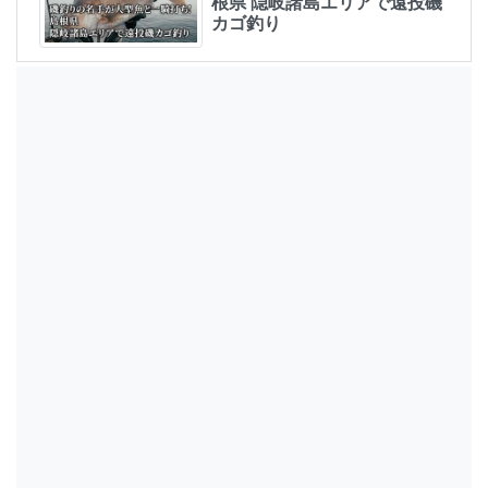
根県 隠岐諸島エリアで遠投磯
カゴ釣り