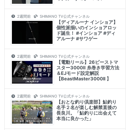
2週間前
SHIMANO TV公式チャンネル
【ディアルーナ インショア】
個性派揃いのインショアロッ
ド誕生！ #インショア #ディ
アルーナ #サワゲー
2週間前
SHIMANO TV公式チャンネル
【電動リール】26ビーストマ
スター3000Ⅱ 糸巻き学習方法
＆EJモード設定解説
【BeastMaster3000II 】
2週間前
SHIMANO TV公式チャンネル
【おとな釣り倶楽部】鮎釣り
名手２名が楽しむ解禁直後の
長良川。「鮎釣りに出会えて
本当に良かった」