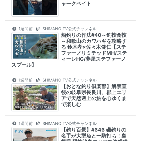
ャークベイト
1週間前
SHIMANO TV公式チャンネル
船釣りの作法#40～釣技食技
～和歌山のカワハギを攻略す
る 鈴木孝×佐々木健仁【ステ
ファーノリミテッドMH/ステ
ィーレHG/夢屋ステファーノ
スプール】
1週間前
SHIMANO TV公式チャンネル
【おとな釣り倶楽部】解禁直
後の岐阜県長良川、郡上エリ
アで天然遡上の鮎を心ゆくま
で楽しむ
1週間前
SHIMANO TV公式チャンネル
【釣り百景】#646 磯釣りの
名手が大型魚と一騎打ち！島