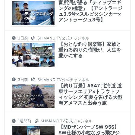
富所潤が語る『ティップエギ
ングの極意』 【アントラージ
ュ3.5号×スルピタシンカー×
アントラージュ3号】
3日前
SHIMANO TV公式チャンネル
【おとな釣り倶楽部】家族と
重ねる釣りの時間が、人生を
豊かにする
3日前
SHIMANO TV公式チャンネル
【釣り百景】#647 北海道 道
東サーフエリア×トラウトフ
ィッシング 初夏を告げる大型
海アメマスと出会う旅
1週間前
SHIMANO TV公式チャンネル
【MDザンバーノSW 95S】
SW仕様の小粒なぶっ飛びジ