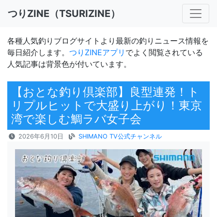
つりZINE（TSURIZINE）
各種人気釣りブログサイトより最新の釣りニュース情報を
毎日紹介します。
つりZINEアプリ
でよく閲覧されている
人気記事は背景色が付いています。
【おとな釣り倶楽部】良型連発！ト
リプルヒットで大盛り上がり！東京
湾で楽しむ鯛ラバ女子会
2026年6月10日
SHIMANO TV公式チャンネル