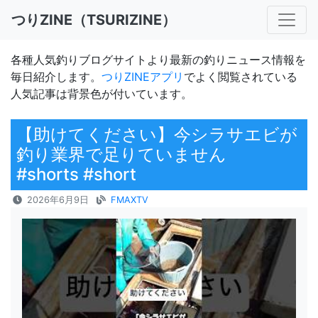
つりZINE（TSURIZINE）
各種人気釣りブログサイトより最新の釣りニュース情報を
毎日紹介します。
つりZINEアプリ
でよく閲覧されている
人気記事は背景色が付いています。
【助けてください】今シラサエビが
釣り業界で足りていません
#shorts #short
2026年6月9日
FMAXTV