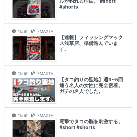
ルが釣れる理由。 #short
#shorts
1日前
FMAXTV
【速報】フィッシングマック
ス浅草店、準備進んでいま
す。
1日前
FMAXTV
【タコ釣りの聖地】週3~5回
通う名人の女性に完全密着。
ガチの名人でした。
1日前
FMAXTV
電撃でタコの脳を刺激する。
#short #shorts