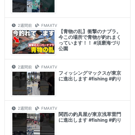
2週間前
FMAXTV
【青物の乱】衝撃のナブラ。
今この場所で青物が釣れまく
っています！！ #須磨海づり
公園
2週間前
FMAXTV
フィッシングマックスが東京
に進出します #fishing #釣り
2週間前
FMAXTV
関西の釣具屋が東京浅草雷門
に進出します #fishing #釣り