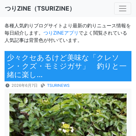
つりZINE（TSURIZINE）
各種人気釣りブログサイトより最新の釣りニュース情報を
毎日紹介します。
つりZINEアプリ
でよく閲覧されている
人気記事は背景色が付いています。
少々クセあるけど美味な「クレソ
ン・クズ・モミジガサ」 釣りと一
緒に楽し…
2026年6月7日
TSURINEWS