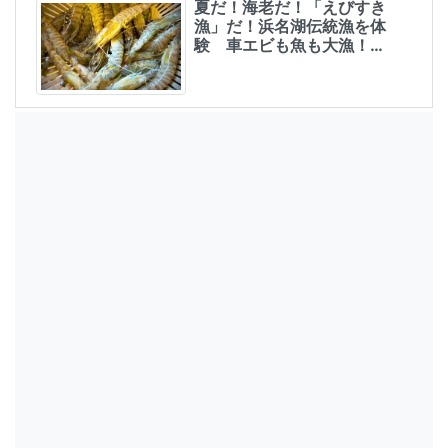
夏だ！海老だ！「えびすき
漁」だ！浜名湖伝統漁を体
験 車エビも魚も大漁！…