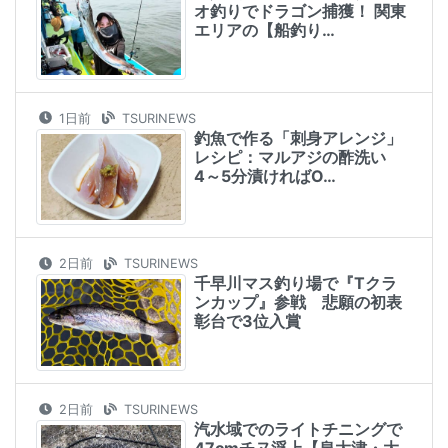
オ釣りでドラゴン捕獲！ 関東
エリアの【船釣り…
1日前
TSURINEWS
釣魚で作る「刺身アレンジ」
レシピ：マルアジの酢洗い
4～5分漬ければO…
2日前
TSURINEWS
千早川マス釣り場で『Tクラ
ンカップ』参戦 悲願の初表
彰台で3位入賞
2日前
TSURINEWS
汽水域でのライトチニングで
47cmチヌ浮上【泉大津・大