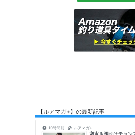
【ルアマガ+】の最新記事
10時間前
ルアマガ+
増水＆濁りはチャン