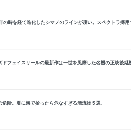
0年の時を経て進化したシマノのラインが凄い。スペクトラ採用
ズドフェイスリールの最新作は一世を風靡した名機の正統後継
の危険。夏に海で拾ったら危なすぎる漂流物５選。