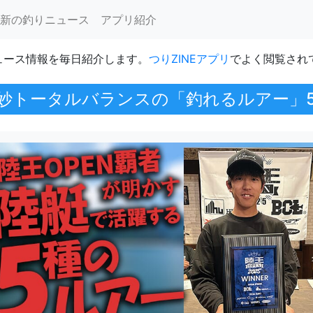
新の釣りニュース
アプリ紹介
ュース情報を毎日紹介します。
つりZINEアプリ
でよく閲覧され
妙トータルバランスの「釣れるルアー」