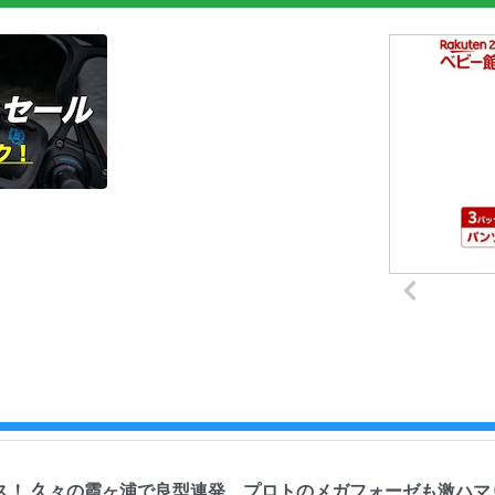
ス！ 久々の霞ヶ浦で良型連発、プロトのメガフォーゼも激ハマ