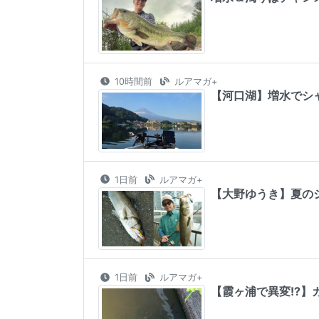
10時間前
ルアマガ+
【河口湖】増水でシ
1日前
ルアマガ+
【大野ゆうき】夏の
1日前
ルアマガ+
【霞ヶ浦で異変!?】カ