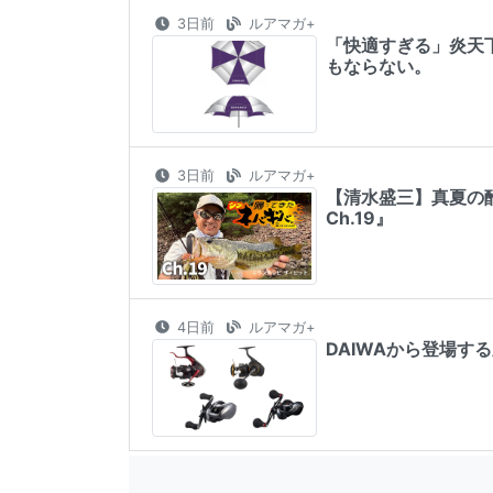
3日前
ルアマガ+
「快適すぎる」炎天
もならない。
3日前
ルアマガ+
【清水盛三】真夏の
Ch.19』
4日前
ルアマガ+
DAIWAから登場