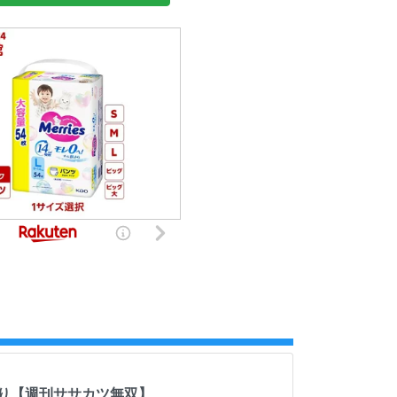
り【週刊ササカツ無双】