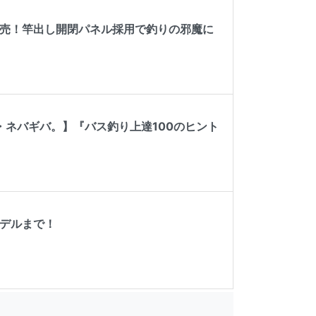
発売！竿出し開閉パネル採用で釣りの邪魔に
ネバギバ。】『バス釣り上達100のヒント
モデルまで！