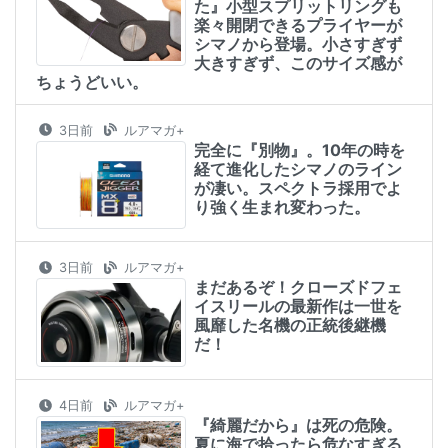
た』小型スプリットリングも
楽々開閉できるプライヤーが
シマノから登場。小さすぎず
大きすぎず、このサイズ感が
ちょうどいい。
3日前
ルアマガ+
完全に『別物』。10年の時を
経て進化したシマノのライン
が凄い。スペクトラ採用でよ
り強く生まれ変わった。
3日前
ルアマガ+
まだあるぞ！クローズドフェ
イスリールの最新作は一世を
風靡した名機の正統後継機
だ！
4日前
ルアマガ+
『綺麗だから』は死の危険。
夏に海で拾ったら危なすぎる