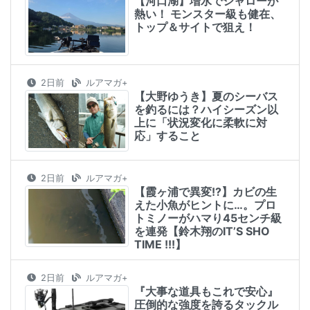
【河口湖】増水でシャローが
熱い！ モンスター級も健在、
トップ＆サイトで狙え！
2日前
ルアマガ+
【大野ゆうき】夏のシーバス
を釣るには？ハイシーズン以
上に「状況変化に柔軟に対
応」すること
2日前
ルアマガ+
【霞ヶ浦で異変!?】カビの生
えた小魚がヒントに…。プロ
トミノーがハマり45センチ級
を連発【鈴木翔のIT’S SHO
TIME !!!】
2日前
ルアマガ+
『大事な道具もこれで安心』
圧倒的な強度を誇るタックル