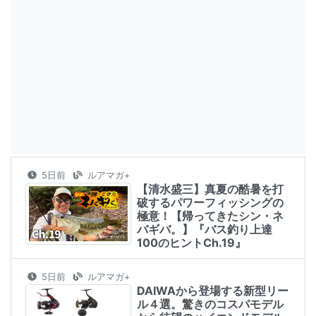
5日前
ルアマガ+
【清水盛三】真夏の酷暑を打
破するパワーフィッシングの
極意！【帰ってきたシン・ネ
バギバ。】『バス釣り上達
100のヒントCh.19』
5日前
ルアマガ+
DAIWAから登場する新型リー
ル４選。驚きのコスパモデル