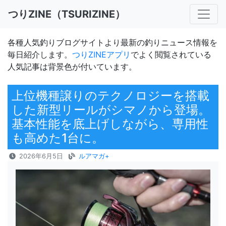
つりZINE（TSURIZINE）
各種人気釣りブログサイトより最新の釣りニュース情報を
毎日紹介します。
つりZINEアプリ
でよく閲覧されている
人気記事は背景色が付いています。
上位機種譲りのテクノロジーを搭載
した新型リールがシマノから登場。
基本性能を底上げしながら、専用性
も高めた1台に。
2026年6月5日
ルアマガ+