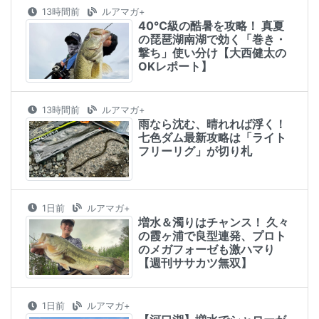
13時間前
ルアマガ+
40℃級の酷暑を攻略！ 真夏
の琵琶湖南湖で効く「巻き・
撃ち」使い分け【大西健太の
OKレポート】
13時間前
ルアマガ+
雨なら沈む、晴れれば浮く！
七色ダム最新攻略は「ライト
フリーリグ」が切り札
1日前
ルアマガ+
増水＆濁りはチャンス！ 久々
の霞ヶ浦で良型連発、プロト
のメガフォーゼも激ハマり
【週刊ササカツ無双】
1日前
ルアマガ+